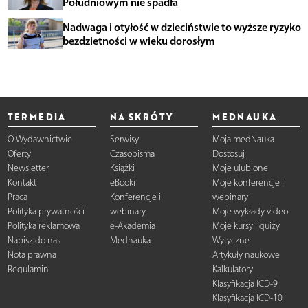
Południowym nie spadła
Nadwaga i otyłość w dzieciństwie to wyższe ryzyko
bezdzietności w wieku dorosłym
TERMEDIA
NA SKRÓTY
MEDNAUKA
O Wydawnictwie
Serwisy
Moja medNauka
Oferty
Czasopisma
Dostosuj
Newsletter
Książki
Moje ulubione
Kontakt
eBooki
Moje konferencje i
Praca
Konferencje i
webinary
Polityka prywatności
webinary
Moje wykłady video
Polityka reklamowa
e-Akademia
Moje kursy i quizy
Napisz do nas
Mednauka
Wytyczne
Nota prawna
Artykuły naukowe
Regulamin
Kalkulatory
Klasyfikacja ICD-9
Klasyfikacja ICD-10