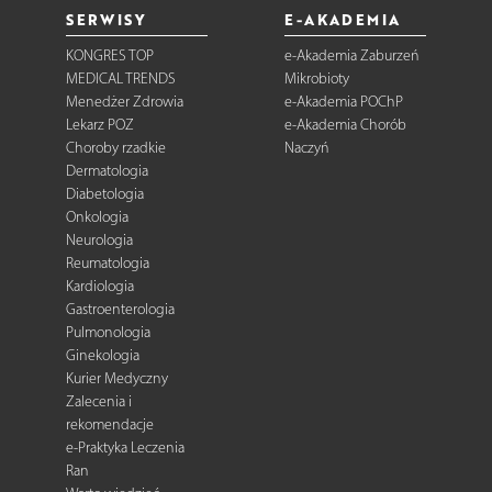
SERWISY
E-AKADEMIA
KONGRES TOP
e-Akademia Zaburzeń
MEDICAL TRENDS
Mikrobioty
Menedżer Zdrowia
e-Akademia POChP
Lekarz POZ
e-Akademia Chorób
Choroby rzadkie
Naczyń
Dermatologia
Diabetologia
Onkologia
Neurologia
Reumatologia
Kardiologia
Gastroenterologia
Pulmonologia
Ginekologia
Kurier Medyczny
Zalecenia i
rekomendacje
e-Praktyka Leczenia
Ran