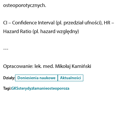
osteoporotycznych.
CI – Confidence Interval (pl. przedział ufności), HR –
Hazard Ratio (pl. hazard względny)
---
Opracowanie: lek. med. Mikołaj Kamiński
Działy:
Doniesienia naukowe
Aktualności
Tagi:
GKS
sterydy
złamanie
osteoporoza