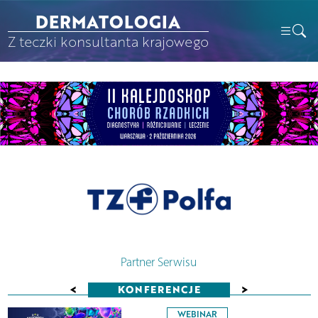
DERMATOLOGIA
Z teczki konsultanta krajowego
Partner Serwisu
<
>
KONFERENCJE
WEBINAR