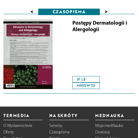
<
>
CZASOPISMA
Postępy Dermatologii i
Alergologii
IF 1.8
MNISW 70
TERMEDIA
NA SKRÓTY
MEDNAUKA
O Wydawnictwie
Serwisy
Moja medNauka
Oferty
Czasopisma
Dostosuj