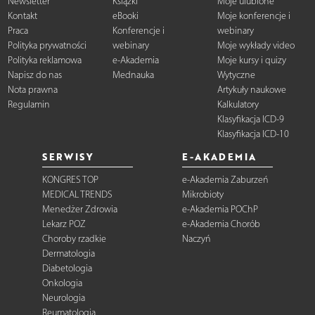
Newsletter
Książki
Moje ulubione
Kontakt
eBooki
Moje konferencje i
Praca
Konferencje i
webinary
Polityka prywatności
webinary
Moje wykłady video
Polityka reklamowa
e-Akademia
Moje kursy i quizy
Napisz do nas
Mednauka
Wytyczne
Nota prawna
Artykuły naukowe
Regulamin
Kalkulatory
Klasyfikacja ICD-9
Klasyfikacja ICD-10
SERWISY
E-AKADEMIA
KONGRES TOP
e-Akademia Zaburzeń
MEDICAL TRENDS
Mikrobioty
Menedżer Zdrowia
e-Akademia POChP
Lekarz POZ
e-Akademia Chorób
Choroby rzadkie
Naczyń
Dermatologia
Diabetologia
Onkologia
Neurologia
Reumatologia