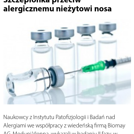
alergicznemu nieżytowi nosa
Naukowcy z Instytutu Patofizjologii i Badań nad
Alergiami we współpracy z wiedeńską firmą Biomay
AG, Meduni Vienna, wykazali w badaniu II fazy, w