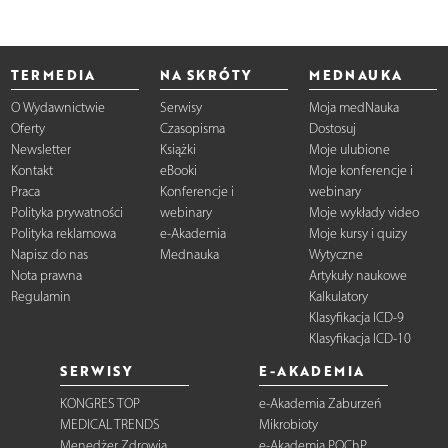
TERMEDIA
NA SKRÓTY
MEDNAUKA
O Wydawnictwie
Serwisy
Moja medNauka
Oferty
Czasopisma
Dostosuj
Newsletter
Książki
Moje ulubione
Kontakt
eBooki
Moje konferencje i
Praca
Konferencje i
webinary
Polityka prywatności
webinary
Moje wykłady video
Polityka reklamowa
e-Akademia
Moje kursy i quizy
Napisz do nas
Mednauka
Wytyczne
Nota prawna
Artykuły naukowe
Regulamin
Kalkulatory
Klasyfikacja ICD-9
Klasyfikacja ICD-10
SERWISY
E-AKADEMIA
KONGRES TOP
e-Akademia Zaburzeń
MEDICAL TRENDS
Mikrobioty
Menedżer Zdrowia
e-Akademia POChP