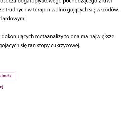
e osocza bogatopłytkowego pochodzącego z krwi
że trudnych w terapii i wolno gojących się wrzodów,
ndardowymi.
zy dokonujących metaanalizy to ona ma największe
gojących się ran stopy cukrzycowej.
alności
ej