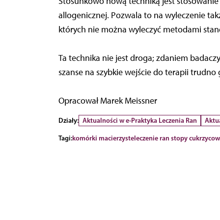
Stosunkowo nową techniką jest stosowani
allogenicznej. Pozwala to na wyleczenie tak
których nie można wyleczyć metodami sta
Ta technika nie jest droga; zdaniem badac
szanse na szybkie wejście do terapii trudno 
Opracował Marek Meissner
Działy:
Aktualności w e-Praktyka Leczenia Ran
Aktu
Tagi:
komórki macierzyste
leczenie ran stopy cukrzycow