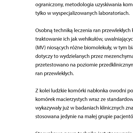
ograniczony, metodologia uzyskiwania komó
tylko w wyspecjalizowanych laboratoriach.
Osobną techniką leczenia ran przewlekłych
traktowanie ich jak wehikułów, uwalniając
(MV) niosących różne biomolekuły, w tym bia
dotyczy to wydzielanych przez mezenchyma
przetestowano na poziomie przedklinicznym
ran przewlekłych.
Z kolei ludzkie komórki nabłonka owodni p
komórek macierzystych wraz ze standardow
wykazywały już w badaniach klinicznych znac
stosowana jedynie na małej grupie pacjent