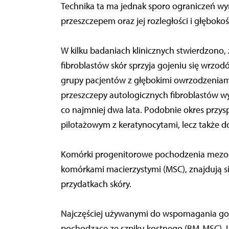
Technika ta ma jednak sporo ograniczeń wyn
przeszczepem oraz jej rozległości i głębokoś
W kilku badaniach klinicznych stwierdzono,
fibroblastów skór sprzyja gojeniu się wrz
grupy pacjentów z głębokimi owrzodzeniami
przeszczepy autologicznych fibroblastów wyw
co najmniej dwa lata. Podobnie okres przy
pilotażowym z keratynocytami, lecz także d
Komórki progenitorowe pochodzenia mez
komórkami macierzystymi (MSC), znajdują si
przydatkach skóry.
Najczęściej używanymi do wspomagania goj
pochodzące ze szpiku kostnego (BM-MSC).