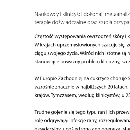
Naukowcy i klinicyści dokonali metaanali
terapie doświadczalne oraz studia przypa
Częstość występowania owrzodzeń skóry i ko
W krajach uprzemysłowionych szacuje się, ż
ciągu swojego życia. Wśród nich istotne są
stanowiące poważny problem kliniczny, szcz
W Europie Zachodniej na cukrzycę choruje 5-7
wzrośnie znacznie w najbliższych 20 latach,
krajów. Tymczasem, według klinicystów, u 2
Trudne gojenie się tego typu ran i ich prze
rolę odgrywają: infekcje rany, rozregulowan
oksydacyjny, upośledzona angiogeneza, star