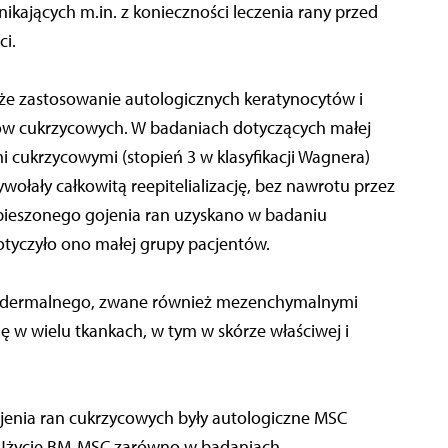
ikających m.in. z konieczności leczenia rany przed
ci.
 że zastosowanie autologicznych keratynocytów i
odów cukrzycowych. W badaniach dotyczących małej
 cukrzycowymi (stopień 3 w klasyfikacji Wagnera)
ołały całkowitą reepitelializację, bez nawrotu przez
spieszonego gojenia ran uzyskano w badaniu
otyczyło ono małej grupy pacjentów.
odermalnego, zwane również mezenchymalnymi
ę w wielu tkankach, w tym w skórze właściwej i
enia ran cukrzycowych były autologiczne MSC
 Użycie BM-MSC zarówno w badaniach