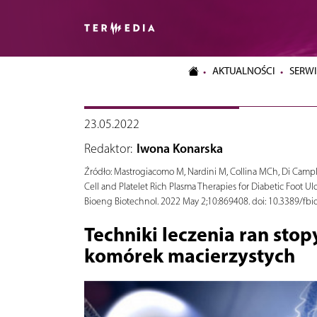
AKTUALNOŚCI
SERWI
23.05.2022
Redaktor:
Iwona Konarska
Źródło:
Mastrogiacomo M, Nardini M, Collina MCh, Di Campli 
Cell and Platelet Rich Plasma Therapies for Diabetic Foot U
Bioeng Biotechnol. 2022 May 2;10:869408. doi: 10.3389/fb
Techniki leczenia ran sto
komórek macierzystych