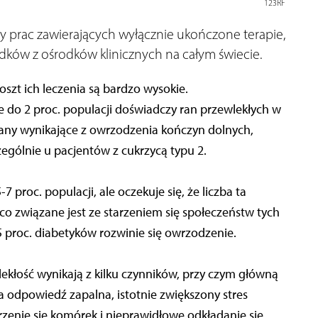
123RF
zy prac zawierających wyłącznie ukończone terapie,
dków z ośrodków klinicznych na całym świecie.
szt ich leczenia są bardzo wysokie.
e do 2 proc. populacji doświadczy ran przewlekłych w
 rany wynikające z owrzodzenia kończyn dolnych,
ególnie u pacjentów z cukrzycą typu 2.
 proc. populacji, ale oczekuje się, że liczba ta
 co związane jest ze starzeniem się społeczeństw tych
5 proc. diabetyków rozwinie się owrzodzenie.
wlekłość wynikają z kilku czynników, przy czym główną
a odpowiedź zapalna, istotnie zwiększony stres
zenie się komórek i nieprawidłowe odkładanie się