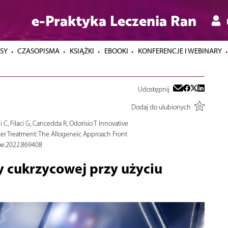
e-Praktyka Leczenia Ran
SY
CZASOPISMA
KSIĄŻKI
EBOOKI
KONFERENCJE I WEBINARY
Udostępnij
Dodaj do ulubionych
C, Filaci G, Cancedda R, Odorisio T Innovative
lcer Treatment: The Allogeneic Approach Front
ioe.2022.869408
py cukrzycowej przy użyciu