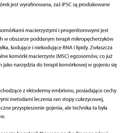
rek jest wyrafinowana, zaś iPSC są produkowane
 komórkami macierzystymi i progenitorowymi jest
ych w obszarze poddanym terapii mikropęcherzyków
łka, kodujące i niekodujące RNA i lipidy. Zwłaszcza
lne komórki macierzyste (MSC) egzosomów, co już
 jako narzędzia do terapii komórkowej w gojeniu się
ochodzące z ektodermy embrionu, posiadające cechy
ymi metodami leczenia ran stopy cukrzycowej,
zne przyspieszenie gojenia, ale technika ta była
ów.