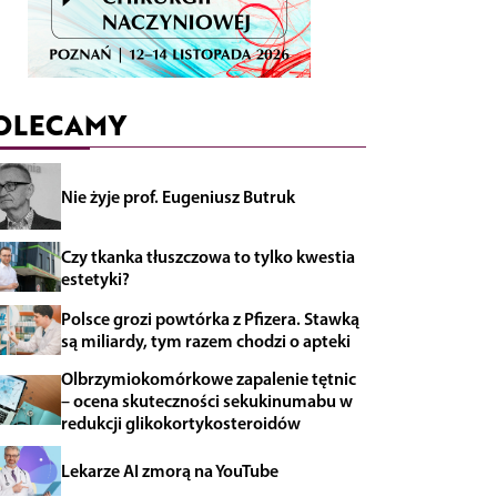
OLECAMY
Nie żyje prof. Eugeniusz Butruk
Czy tkanka tłuszczowa to tylko kwestia
estetyki?
Polsce grozi powtórka z Pfizera. Stawką
są miliardy, tym razem chodzi o apteki
Olbrzymiokomórkowe zapalenie tętnic
– ocena skuteczności sekukinumabu w
redukcji glikokortykosteroidów
Lekarze AI zmorą na YouTube