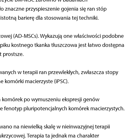
ło znaczne przyspieszenie gojenia się ran stóp
stotną barierę dla stosowania tej techniki.
czowej (AD-MSCs). Wykazują one właściwości podobne
piku kostnego tkanka tłuszczowa jest łatwo dostępna
t prostsze.
nych w terapii ran przewlekłych, zwłaszcza stopy
e komórki macierzyste (iPSC).
ch komórek po wymuszeniu ekspresji genów
ce fenotyp pluripotencjalnych komórek macierzystych.
ano na niewielką skalę w nieinwazyjnej terapii
krzycowej. Terapia ta jednak ma charakter