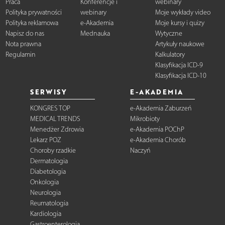
Praca
Konferencje i
webinary
Polityka prywatności
webinary
Moje wykłady video
Polityka reklamowa
e-Akademia
Moje kursy i quizy
Napisz do nas
Mednauka
Wytyczne
Nota prawna
Artykuły naukowe
Regulamin
Kalkulatory
Klasyfikacja ICD-9
Klasyfikacja ICD-10
SERWISY
E-AKADEMIA
KONGRES TOP
e-Akademia Zaburzeń
MEDICAL TRENDS
Mikrobioty
Menedżer Zdrowia
e-Akademia POChP
Lekarz POZ
e-Akademia Chorób
Choroby rzadkie
Naczyń
Dermatologia
Diabetologia
Onkologia
Neurologia
Reumatologia
Kardiologia
Gastroenterologia