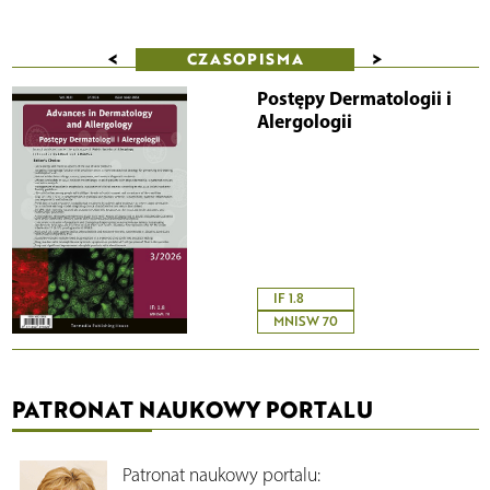
<
>
CZASOPISMA
Postępy Dermatologii i
Alergologii
IF 1.8
MNISW 70
PATRONAT NAUKOWY PORTALU
Patronat naukowy portalu: