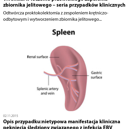
zbiornika jelitowego – seria przypadków klinicznych
Odtwórcza proktokolektomia z zespoleniem krętniczo-
odbytowym i wytworzeniem zbiornika jelitowego...
02.11.2015
Opis przypadku:nietypowa manifestacja kliniczna
pęknięcia śledziony związanego z infekcją EBV