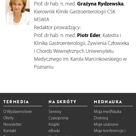
Grażyna Rydzewska
Prof. dr hab. n. med.
,
Kierownik Kliniki Gastroenterologii CSK
MSWiA
Redaktor prowadzący:
Piotr Eder
Prof. dr hab. n. med.
, Katedra i
Klinika Gastroenterologii, Żywienia Człowieka
i Chorób Wewnętrznych Uniwersytetu
Medycznego im. Karola Marcinkowskiego w
Poznaniu
TERMEDIA
NA SKRÓTY
MEDNAUKA
O Wydawnictwie
Serwisy
Moja medNauka
Oferty
Czasopisma
Dostosuj
Newsletter
Książki
Moje ulubione
Kontakt
eBooki
Moje konferencje i