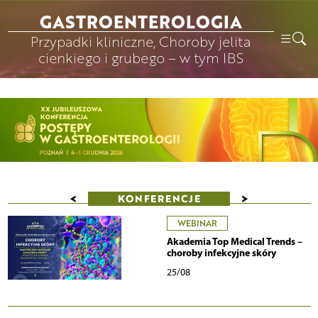
GASTROENTEROLOGIA
Przypadki kliniczne, Choroby jelita
cienkiego i grubego – w tym IBS
<
>
KONFERENCJE
WEBINAR
Akademia Top Medical Trends –
choroby infekcyjne skóry
25/08