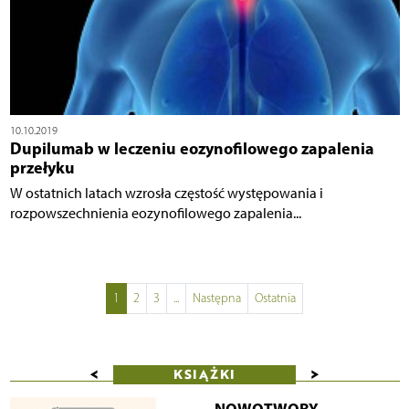
10.10.2019
Dupilumab w leczeniu eozynofilowego zapalenia
przełyku
W ostatnich latach wzrosła częstość występowania i
rozpowszechnienia eozynofilowego zapalenia...
1
2
3
...
Następna
Ostatnia
<
>
KSIĄŻKI
NOWOTWORY