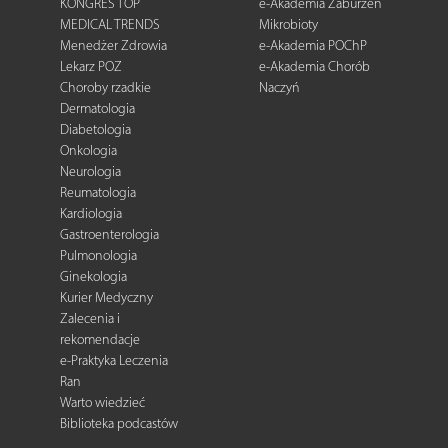
KONGRES TOP
e-Akademia Zaburzeń
MEDICAL TRENDS
Mikrobioty
Menedżer Zdrowia
e-Akademia POChP
Lekarz POZ
e-Akademia Chorób
Choroby rzadkie
Naczyń
Dermatologia
Diabetologia
Onkologia
Neurologia
Reumatologia
Kardiologia
Gastroenterologia
Pulmonologia
Ginekologia
Kurier Medyczny
Zalecenia i
rekomendacje
e-Praktyka Leczenia
Ran
Warto wiedzieć
Biblioteka podcastów