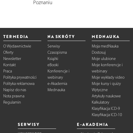
Poznaniu
TERMEDIA
NA SKRÓTY
MEDNAUKA
O Wydawnictwie
Serwisy
Moja medNauka
Oferty
Czasopisma
Dostosuj
Newsletter
Książki
Moje ulubione
Kontakt
eBooki
Moje konferencje i
Praca
Konferencje i
webinary
Polityka prywatności
webinary
Moje wykłady video
Polityka reklamowa
e-Akademia
Moje kursy i quizy
Napisz do nas
Mednauka
Wytyczne
Nota prawna
Artykuły naukowe
Regulamin
Kalkulatory
Klasyfikacja ICD-9
Klasyfikacja ICD-10
SERWISY
E-AKADEMIA