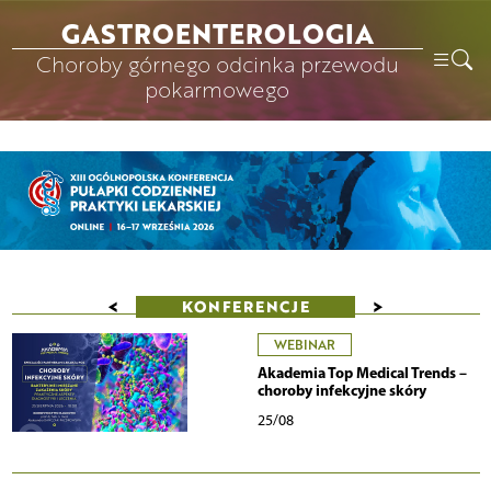
GASTROENTEROLOGIA
Choroby górnego odcinka przewodu
pokarmowego
<
>
KONFERENCJE
WEBINAR
Akademia Top Medical Trends –
choroby infekcyjne skóry
25/08