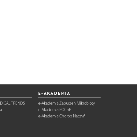
E-AKADEMIA
DICAL TRENDS
e-Akademia Zaburzeń Mikrobioty
a
e-Akademia POChP
e-Akademia Chorób Naczyń