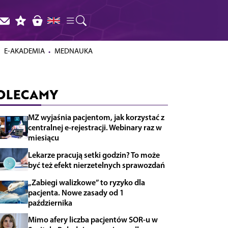
E-AKADEMIA
MEDNAUKA
OLECAMY
MZ wyjaśnia pacjentom, jak korzystać z
centralnej e-rejestracji. Webinary raz w
miesiącu
Lekarze pracują setki godzin? To może
być też efekt nierzetelnych sprawozdań
„Zabiegi walizkowe” to ryzyko dla
pacjenta. Nowe zasady od 1
października
Mimo afery liczba pacjentów SOR-u w