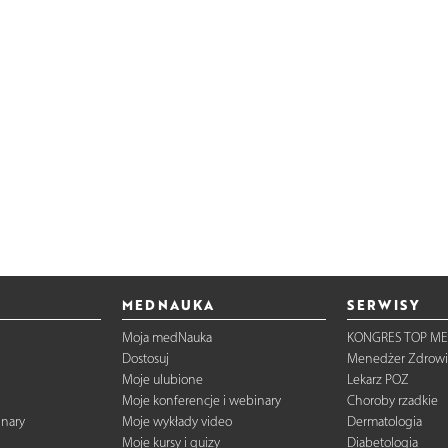
MEDNAUKA
SERWISY
Moja medNauka
KONGRES TOP ME
Dostosuj
Menedżer Zdrowi
Moje ulubione
Lekarz POZ
Moje konferencje i webinary
Choroby rzadkie
inary
Moje wykłady video
Dermatologia
Moje kursy i quizy
Diabetologia