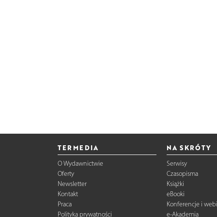
TERMEDIA
NA SKRÓTY
O Wydawnictwie
Serwisy
Oferty
Czasopisma
Newsletter
Książki
Kontakt
eBooki
Praca
Konferencje i web
Polityka prywatności
e-Akademia