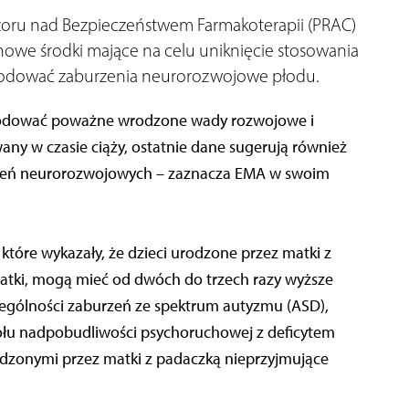
oru nad Bezpieczeństwem Farmakoterapii (PRAC)
 nowe środki mające na celu uniknięcie stosowania
owodować zaburzenia neurorozwojowe płodu.
odować poważne wrodzone wady rozwojowe i
any w czasie ciąży, ostatnie dane sugerują również
zeń neurorozwojowych – zaznacza EMA w swoim
tóre wykazały, że dzieci urodzone przez matki z
atki, mogą mieć od dwóch do trzech razy wyższe
ególności zaburzeń ze spektrum autyzmu (ASD),
połu nadpobudliwości psychoruchowej z deficytem
dzonymi przez matki z padaczką nieprzyjmujące