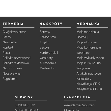
TERMEDIA
NA SKRÓTY
MEDNAUKA
O Wydawnictwie
Serwisy
Moja medNauka
Oferty
Czasopisma
Dostosuj
Newsletter
Książki
Moje ulubione
Kontakt
eBooki
Moje konferencje i
Praca
Konferencje i
webinary
Polityka prywatności
webinary
Moje wykłady video
Polityka reklamowa
e-Akademia
Moje kursy i quizy
Napisz do nas
Mednauka
Wytyczne
Nota prawna
Artykuły naukowe
Regulamin
Kalkulatory
Klasyfikacja ICD-9
Klasyfikacja ICD-10
SERWISY
E-AKADEMIA
KONGRES TOP
e-Akademia Zaburzeń
MEDICAL TRENDS
Mikrobioty