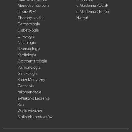
Menedżer Zdrowia
e-Akademia POChP
Lekarz POZ
e-Akademia Chorób
Choroby rzadkie
Naczyń
Dermatologia
Diabetologia
Onkologia
Neurologia
Reumatologia
Kardiologia
Gastroenterologia
Pulmonologia
Ginekologia
Kurier Medyczny
Zalecenia i
rekomendacje
e-Praktyka Leczenia
Ran
Warto wiedzieć
Biblioteka podcastów