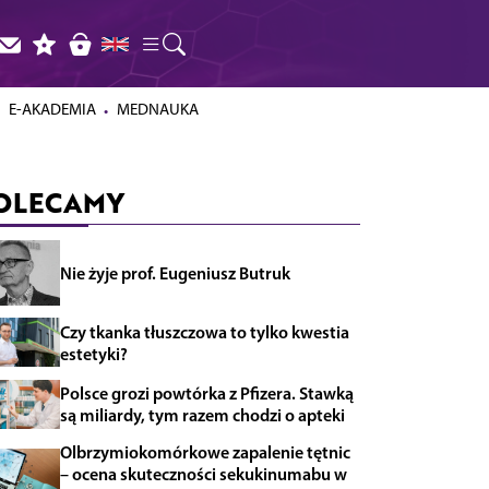
E-AKADEMIA
MEDNAUKA
OLECAMY
Nie żyje prof. Eugeniusz Butruk
Czy tkanka tłuszczowa to tylko kwestia
estetyki?
Polsce grozi powtórka z Pfizera. Stawką
są miliardy, tym razem chodzi o apteki
Olbrzymiokomórkowe zapalenie tętnic
– ocena skuteczności sekukinumabu w