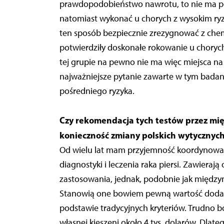
prawdopodobieństwo nawrotu, to nie ma 
natomiast wykonać u chorych z wysokim ryz
ten sposób bezpiecznie zrezygnować z chemio
potwierdziły doskonałe rokowanie u choryc
tej grupie na pewno nie ma więc miejsca n
najważniejsze pytanie zawarte w tym badan
pośredniego ryzyka.
Czy rekomendacja tych testów przez m
konieczność zmiany polskich wytycznych,
Od wielu lat mam przyjemność koordynowa
diagnostyki i leczenia raka piersi. Zawieraj
zastosowania, jednak, podobnie jak między
Stanowią one bowiem pewną wartość dodaną,
podstawie tradycyjnych kryteriów. Trudno bo
własnej kieszeni około 4 tys. dolarów. Dla