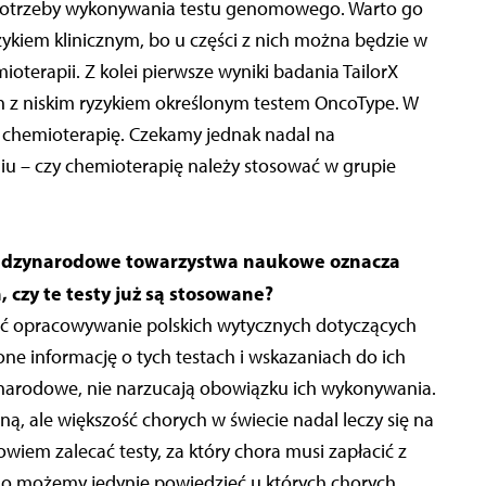
potrzeby wykonywania testu genomowego. Warto go
ykiem klinicznym, bo u części z nich można będzie w
terapii. Z kolei pierwsze wyniki badania TailorX
h z niskim ryzykiem określonym testem OncoType. W
a chemioterapię. Czekamy jednak nadal na
iu – czy chemioterapię należy stosować w grupie
iędzynarodowe towarzystwa naukowe oznacza
 czy te testy już są stosowane?
ć opracowywanie polskich wytycznych dotyczących
ą one informację o tych testach i wskazaniach do ich
narodowe, nie narzucają obowiązku ich wykonywania.
 ale większość chorych w świecie nadal leczy się na
wiem zalecać testy, za który chora musi zapłacić z
tego możemy jedynie powiedzieć u których chorych