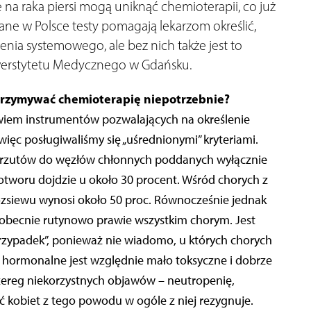
na raka piersi mogą uniknąć chemioterapii, co już
ne w Polsce testy pomagają lekarzom określić,
nia systemowego, ale bez nich także jest to
iwerstytetu Medycznego w Gdańsku.
 otrzymywać chemioterapię niepotrzebnie?
owiem instrumentów pozwalających na określenie
ięc posługiwaliśmy się „uśrednionymi” kryteriami.
erzutów do węzłów chłonnych poddanych wyłącznie
woru dojdzie u około 30 procent. Wśród chorych z
zsiewu wynosi około 50 proc. Równocześnie jednak
 obecnie rutynowo prawie wszystkim chorym. Jest
rzypadek”, ponieważ nie wiadomo, u których chorych
nie hormonalne jest względnie mało toksyczne i dobrze
szereg niekorzystnych objawów – neutropenię,
ć kobiet z tego powodu w ogóle z niej rezygnuje.