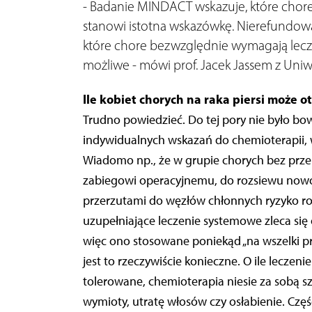
- Badanie MINDACT wskazuje, które chore 
stanowi istotna wskazówkę. Nierefundowa
które chore bezwzględnie wymagają lecze
możliwe - mówi prof. Jacek Jassem z Un
Ile kobiet chorych na raka piersi może
Trudno powiedzieć. Do tej pory nie było b
indywidualnych wskazań do chemioterapii, w
Wiadomo np., że w grupie chorych bez prz
zabiegowi operacyjnemu, do rozsiewu nowot
przerzutami do węzłów chłonnych ryzyko ro
uzupełniające leczenie systemowe zleca się
więc ono stosowane poniekąd „na wszelki p
jest to rzeczywiście konieczne. O ile lecze
tolerowane, chemioterapia niesie za sobą 
wymioty, utratę włosów czy osłabienie. Częś