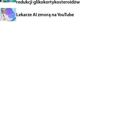
redukcji glikokortykosteroidów
Lekarze AI zmorą na YouTube