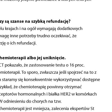
zy są szanse na szybką refundację?
elu krajach i na ogół wymagają dodatkowych
wagę inne potrzeby trudno oczekiwać, że
ę o ich refundacji.
emioterapii albo jej uniknięcie.
pokazało, że zastosowanie testu o 16 proc.
oterapii. To sporo, zwłaszcza jeśli spojrzeć na to z
m staramy się konsekwentnie wykorzystywać dostępne
zykład, że chemioterapię powinny otrzymać
 receptorów hormonalnych i białka HER2 w komórkach
W odniesieniu do chorych na tzw.
hemioterapii jest mniejsza, zalecenia ekspertów St