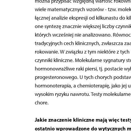
można przypisać względną wartość rokownic
wiele matematycznych wzorów - tzw. molek
łącznej analizie ekspresji od kilkunastu do k
one syntezę znacznie większej liczby czynni
których wcześniej nie analizowano. Równocz
tradycyjnych cech klinicznych, zwłaszcza 
rokowanie. W związku z tym niektóre z tych
czynniki kliniczne. Molekularne sygnatury s
hormonowrażliwe raki piersi, tj. postacie 
progesteronowego. U tych chorych podsta
hormonoterapia, a chemioterapię, jako jej u
wysokim ryzyku nawrotu. Testy molekularne
chore.
Jakie znaczenie kliniczne mają więc te
ostatnio wprowadzone do wytycznych 