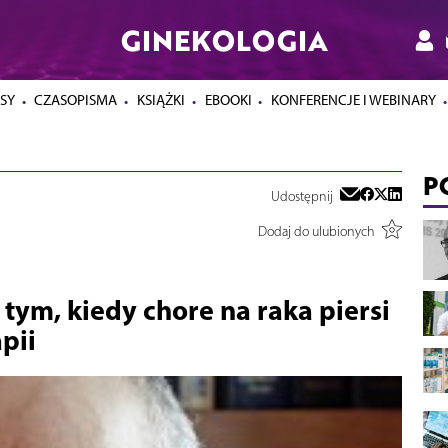
GINEKOLOGIA
SY
CZASOPISMA
KSIĄŻKI
EBOOKI
KONFERENCJE I WEBINARY
P
Udostępnij
Dodaj do ulubionych
tym, kiedy chore na raka piersi
pii