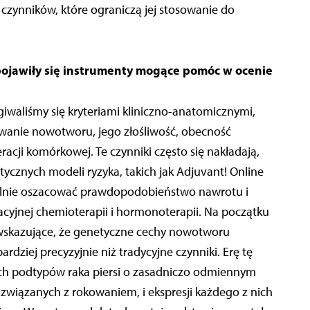
czynników, które ograniczą jej stosowanie do
pojawiły się instrumenty mogące pomóc w ocenie
giwaliśmy się kryteriami kliniczno-anatomicznymi,
owanie nowotworu, jego złośliwość, obecność
racji komórkowej. Te czynniki często się nakładają,
cznych modeli ryzyka, takich jak Adjuvant! Online
alnie oszacować prawdopodobieństwo nawrotu i
cyjnej chemioterapii i hormonoterapii. Na początku
a wskazujące, że genetyczne cechy nowotworu
rdziej precyzyjnie niż tradycyjne czynniki. Erę tę
ch podtypów raka piersi o zasadniczo odmiennym
 związanych z rokowaniem, i ekspresji każdego z nich