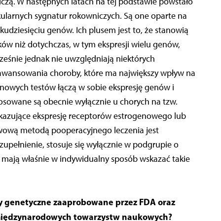
zą. W następnych latach na tej podstawie powstało
ularnych sygnatur rokowniczych. Są one oparte na
ilkudziesięciu genów. Ich plusem jest to, że stanowią
ków niż dotychczas, w tym ekspresji wielu genów,
eśnie jednak nie uwzględniają niektórych
zaawansowania choroby, które ma największy wpływ na
 nowych testów łączą w sobie ekspresję genów i
tosowane są obecnie wyłącznie u chorych na tzw.
wykazujące ekspresję receptorów estrogenowego lub
wową metodą pooperacyjnego leczenia jest
zupełnienie, stosuje się wyłącznie w podgrupie o
 mają właśnie w indywidualny sposób wskazać takie
sty genetyczne zaaprobowane przez FDA oraz
międzynarodowych towarzystw naukowych?