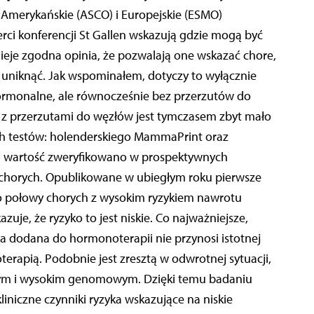
 Amerykańskie (ASCO) i Europejskie (ESMO)
rci konferencji St Gallen wskazują gdzie mogą być
eje zgodna opinia, że pozwalają one wskazać chore,
 uniknąć. Jak wspominałem, dotyczy to wyłącznie
ormonalne, ale równocześnie bez przerzutów do
z przerzutami do węzłów jest tymczasem zbyt mało
ch testów: holenderskiego MammaPrint oraz
h wartość zweryfikowano w prospektywnych
chorych. Opublikowane w ubiegłym roku pierwsze
o połowy chorych z wysokim ryzykiem nawrotu
uje, że ryzyko to jest niskie. Co najważniejsze,
a dodana do hormonoterapii nie przynosi istotnej
rapią. Podobnie jest zresztą w odwrotnej sytuacji,
cznym i wysokim genomowym. Dzięki temu badaniu
kliniczne czynniki ryzyka wskazujące na niskie