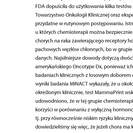
FDA dopuściła do użytkowania kilka testów.
Towarzystwo Onkologii Klinicznej oraz ekspe
przydatne w rutynowym postępowaniu. Istni
u których chemioterapii można bezpiecznie
chorych na raka zawierającego receptory h
pachowych węzłów chłonnych, bo w grupie 
danych. Najsilniejsze dowody dotyczą dwó
amerykańskiego Oncotype Dx, ponieważ ic
badaniach klinicznych z losowym doborem 
wyniki badania MINACT wykazały, że u okoł
określonym klinicznie, test MammaPrint wskaz
udowodniono, że w tej grupie chemioterapi
korzyści w porównaniu z wyłączną hormonote
tj. przy równocześnie niskim ryzyku klini
dowiedzieliśmy się więc, że jeżeli chora ma 