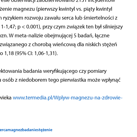
resie obserwacji zaobserwowano 2131 incydentów
enie magnezu (pierwszy kwintyl vs. piąty kwintyl
ryzykiem rozwoju zawału serca lub śmiertelności z
-1,47; p < 0.001), przy czym związek ten był silniejszy
zn. W meta-nalizie obejmującej 5 badań, łączne
 związanego z chorobą wieńcową dla niskich stężeń
1,18 (95% CI: 1,06-1,31).
ektowania badania weryfikującego czy pomiary
 osób z niedoborem tego pierwiastka może wpłynąć
owieka
www.termedia.pl/Wplyw-magnezu-na-zdrowie-
erca
magnez
badanie
stężenie