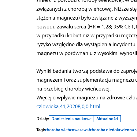
śmierci z powodu choroby wieńcowej. W ok
związanych z chorobą wieńcową. Niższe stęż
stężenia magnezu) było związane z wyższym 
powodu zawału serca (HR = 1,28; 95% CI: 1,11
w przypadku kobiet niż w przypadku mężczy
ryzyko względne dla wystąpienia incydentu
magnezu w porównaniu z wysokimi wynosiło 
Wyniki badania tworzą podstawę do zaproj
magnezemii oraz suplementacja magnezu u
na przebieg choroby wieńcowej.
Więcej o wpływie magnezu na zdrowie czł
czlowieka,41,20208,0,0.html
Działy:
Doniesienia naukowe
Aktualności
Tagi:
choroba wieńcowa
zawał
choroba niedokrwienna s