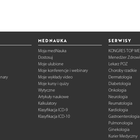
MEDNAUKA
SERWISY
Moja medNauka
KONGRES TOP ME
Dostosuj
Menedżer Zdrowi
Moje ulubione
Lekarz POZ
Moje konferencje i webinary
Choroby rzadkie
inary
Moje wykłady video
Dermatologia
Moje kursy i quizy
Diabetologia
Wytyczne
Onkologia
Artykuły naukowe
Neurologia
Kalkulatory
Reumatologia
Klasyfikacja ICD-9
Kardiologia
Klasyfikacja ICD-10
Gastroenterologia
Pulmonologia
Ginekologia
Kurier Medyczny