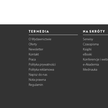
TERMEDIA
NA SKRÓTY
O Wydawnictwie
Serwisy
Oferty
Czasopisma
Newsletter
Książki
Kontakt
eBooki
Praca
Konferencje i web
Polityka prywatności
e-Akademia
Polityka reklamowa
Mednauka
Napisz do nas
Nota prawna
Regulamin