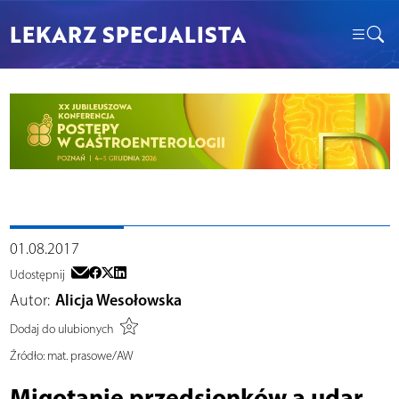
LEKARZ SPECJALISTA
01.08.2017
Udostępnij
Autor:
Alicja Wesołowska
Dodaj do ulubionych
Źródło:
mat. prasowe/AW
Migotanie przedsionków a udar