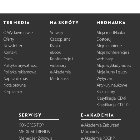
TERMEDIA
NA SKRÓTY
MEDNAUKA
O Wydawnictwie
Serwisy
Moja medNauka
Oferty
Czasopisma
Dostosuj
Newsletter
Książki
Moje ulubione
Kontakt
eBooki
Moje konferencje i
Praca
Konferencje i
webinary
Polityka prywatności
webinary
Moje wykłady video
Polityka reklamowa
e-Akademia
Moje kursy i quizy
Napisz do nas
Mednauka
Wytyczne
Nota prawna
Artykuły naukowe
Regulamin
Kalkulatory
Klasyfikacja ICD-9
Klasyfikacja ICD-10
SERWISY
E-AKADEMIA
KONGRES TOP
e-Akademia Zaburzeń
MEDICAL TRENDS
Mikrobioty
Menedżer Zdrowia
e-Akademia POChP