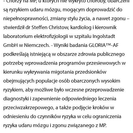
- Chorzy na MP, u których nie wykryto choroby, obarczeni
są ryzykiem udaru mózgu, mogącym doprowadzić do
niepełnosprawności, zmiany stylu życia, a nawet zgonu –
stwierdził dr Steffen Christow, kardiolog i kierownik
laboratorium elektrofizjologii w szpitalu Ingolstadt
GmbH w Niemczech. - Wyniki badania GLORIA™-AF
podkreślają istniejącą w obszarze zdrowia publicznego
potrzebę wprowadzenia programów przesiewowych w
kierunku wykrywania migotania przedsionków
obejmujących populacje osób obarczonych wysokim
ryzykiem, aby możliwe było wczesne przeprowadzenie
diagnostyki i zapewnienie odpowiedniego leczenia
przeciwzakrzepowego, a także podjęcie kroków w
odniesieniu do czynników ryzyka w celu ograniczenia
ryzyka udaru mózgu i zgonu związanego z MP.