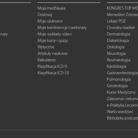
Moja medNauka
KONGRES TOP ME
Dostosuj
Menedżer Zdrowi
Moje ulubione
Lekarz POZ
Moje konferencje i webinary
Choroby rzadkie
inary
Moje wykłady video
Dermatologia
Moje kursy i quizy
Diabetologia
Wytyczne
Onkologia
Artykuły naukowe
Neurologia
Kalkulatory
Reumatologia
Klasyfikacja ICD-9
Kardiologia
Klasyfikacja ICD-10
Gastroenterologia
Pulmonologia
Ginekologia
Kurier Medyczny
Zalecenia i reko
e-Praktyka Leczen
Warto wiedzieć
Biblioteka podcas