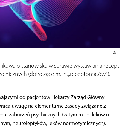
123RF
likowało stanowisko w sprawie wystawiania recept
ychicznych (dotyczące m. in. „receptomatów”).
wającymi od pacjentów i lekarzy Zarząd Główny
wraca uwagę na elementarne zasady związane z
iu zaburzeń psychicznych (w tym m. in. leków o
yjnym, neuroleptyków, leków normotymicznych).