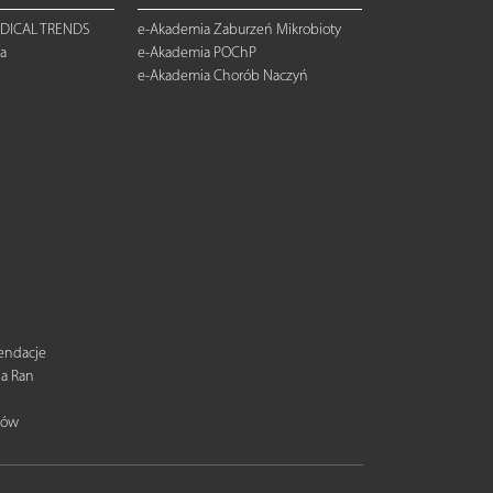
DICAL TRENDS
e-Akademia Zaburzeń Mikrobioty
a
e-Akademia POChP
e-Akademia Chorób Naczyń
mendacje
ia Ran
tów