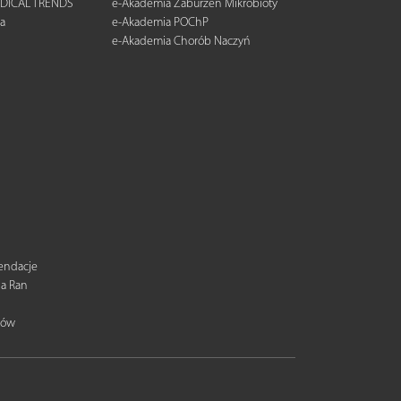
DICAL TRENDS
e-Akademia Zaburzeń Mikrobioty
a
e-Akademia POChP
e-Akademia Chorób Naczyń
mendacje
ia Ran
tów