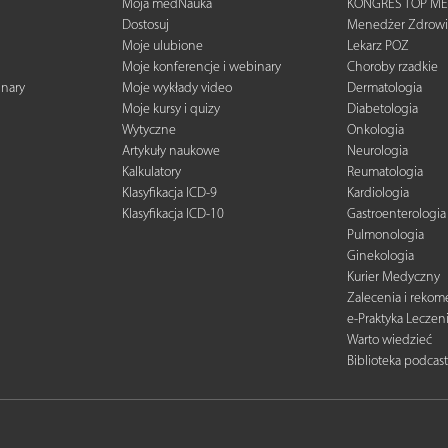
Moja medNauka
KONGRES TOP ME
Dostosuj
Menedżer Zdrowi
Moje ulubione
Lekarz POZ
Moje konferencje i webinary
Choroby rzadkie
inary
Moje wykłady video
Dermatologia
Moje kursy i quizy
Diabetologia
Wytyczne
Onkologia
Artykuły naukowe
Neurologia
Kalkulatory
Reumatologia
Klasyfikacja ICD-9
Kardiologia
Klasyfikacja ICD-10
Gastroenterologia
Pulmonologia
Ginekologia
Kurier Medyczny
Zalecenia i reko
e-Praktyka Leczen
Warto wiedzieć
Biblioteka podcas