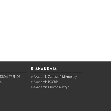
E-AKADEMIA
DICAL TRENDS
e-Akademia Zaburzeń Mikrobioty
a
e-Akademia POChP
e-Akademia Chorób Naczyń