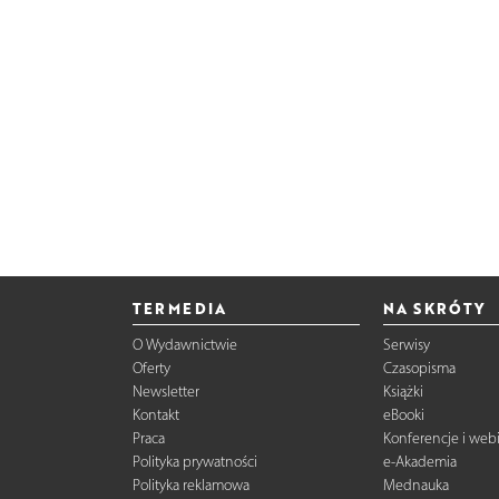
TERMEDIA
NA SKRÓTY
O Wydawnictwie
Serwisy
Oferty
Czasopisma
Newsletter
Książki
Kontakt
eBooki
Praca
Konferencje i web
Polityka prywatności
e-Akademia
Polityka reklamowa
Mednauka