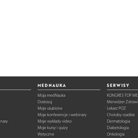
MEDNAUKA
SERWISY
Moja medNauka
KONGRES TOP ME
Dostosuj
Menedżer Zdrowi
Moje ulubione
Lekarz POZ
Moje konferencje i webinary
Choroby rzadkie
inary
Moje wykłady video
Dermatologia
Moje kursy i quizy
Diabetologia
Wytyczne
Onkologia