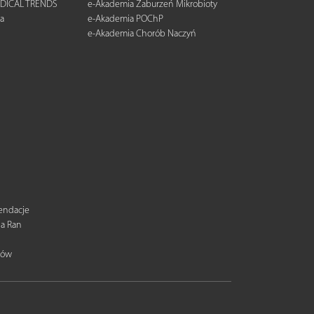
DICAL TRENDS
e-Akademia Zaburzeń Mikrobioty
a
e-Akademia POChP
e-Akademia Chorób Naczyń
mendacje
ia Ran
tów