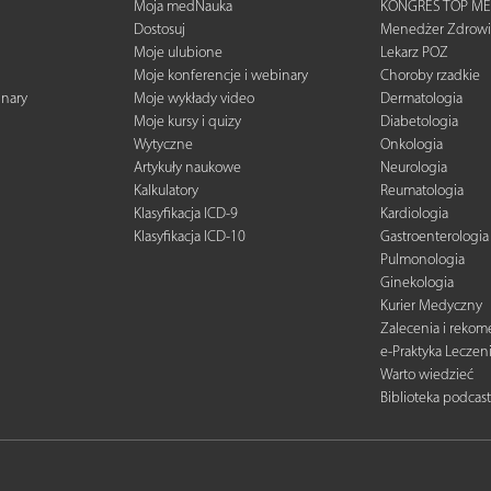
Moja medNauka
KONGRES TOP ME
Dostosuj
Menedżer Zdrowi
Moje ulubione
Lekarz POZ
Moje konferencje i webinary
Choroby rzadkie
inary
Moje wykłady video
Dermatologia
Moje kursy i quizy
Diabetologia
Wytyczne
Onkologia
Artykuły naukowe
Neurologia
Kalkulatory
Reumatologia
Klasyfikacja ICD-9
Kardiologia
Klasyfikacja ICD-10
Gastroenterologia
Pulmonologia
Ginekologia
Kurier Medyczny
Zalecenia i reko
e-Praktyka Leczen
Warto wiedzieć
Biblioteka podcas