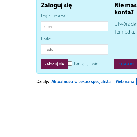
Zaloguj się
Nie mas
konta?
Login lub email:
Utwórz da
Termedia.
Hasło:
Pamiętaj mnie
Zarejestruj
Działy:
Aktualności w Lekarz specjalista
Webinaria