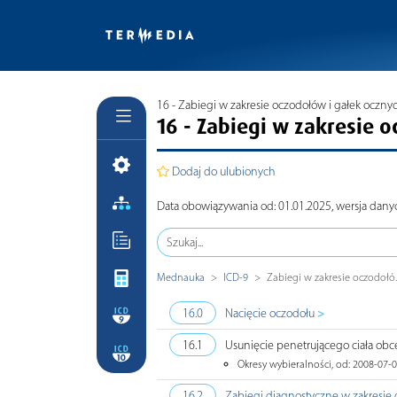
16 - Zabiegi w zakresie oczodołów i gałek oczny
16 - Zabiegi w zakresie 
Dodaj do ulubionych
Data obowiązywania od: 01.01.2025, wersja dany
Mednauka
ICD-9
Zabiegi w zakresie oczodołó..
>
16.0
Nacięcie oczodołu
16.1
Usunięcie penetrującego ciała obce
Okresy wybieralności, od: 2008-07-0
16.2
Zabiegi diagnostyczne w zakresie o