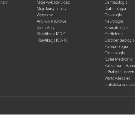
inary
Moje wykłady video
Dermatologia
Moje kursy i quizy
Diabetologia
Wytyczne
Onkologia
Artykuły naukowe
Neurologia
Kalkulatory
Reumatologia
Klasyfikacja ICD-9
Kardiologia
Klasyfikacja ICD-10
Gastroenterologia
Pulmonologia
Ginekologia
Kurier Medyczny
Zalecenia i reko
e-Praktyka Leczen
Warto wiedzieć
Biblioteka podcas