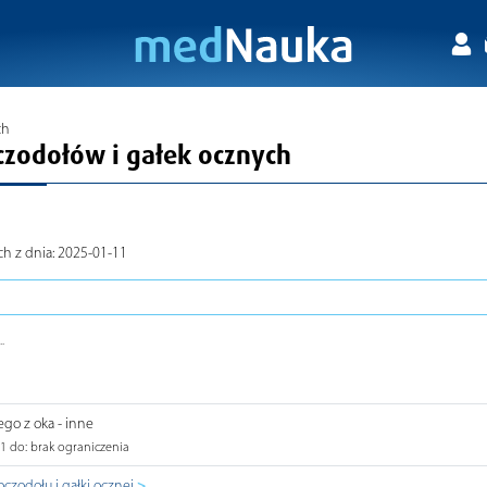
ch
oczodołów i gałek ocznych
ch z dnia: 2025-01-11
.
go z oka - inne
1 do: brak ograniczenia
>
czodołu i gałki ocznej