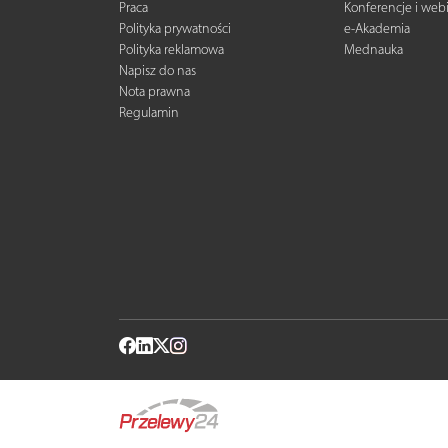
Praca
Konferencje i web
Polityka prywatności
e-Akademia
Polityka reklamowa
Mednauka
Napisz do nas
Nota prawna
Regulamin