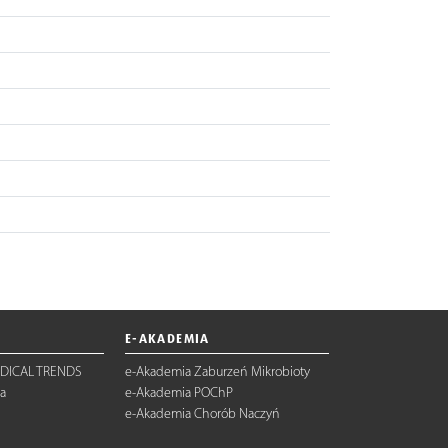
E-AKADEMIA
DICAL TRENDS
e-Akademia Zaburzeń Mikrobioty
a
e-Akademia POChP
e-Akademia Chorób Naczyń