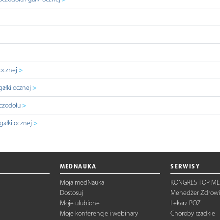
>
 ocznej
>
ałki ocznej
>
oczodołu
>
gałki ocznej
MEDNAUKA
SERWISY
Moja medNauka
KONGRES TOP ME
Dostosuj
Menedżer Zdrowi
Moje ulubione
Lekarz POZ
Moje konferencje i webinary
Choroby rzadkie