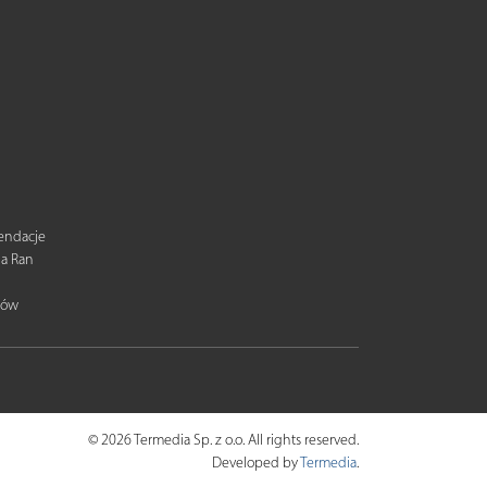
mendacje
ia Ran
tów
© 2026 Termedia Sp. z o.o. All rights reserved.
Developed by
Termedia
.