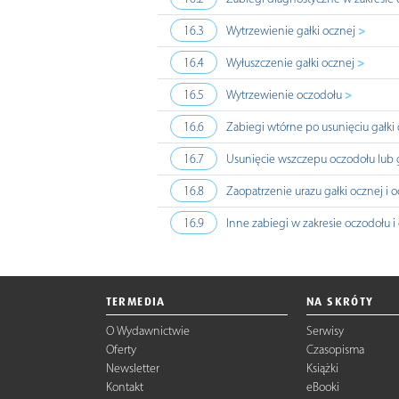
>
16.3
Wytrzewienie gałki ocznej
>
16.4
Wyłuszczenie gałki ocznej
>
16.5
Wytrzewienie oczodołu
16.6
Zabiegi wtórne po usunięciu gałki
16.7
Usunięcie wszczepu oczodołu lub g
16.8
Zaopatrzenie urazu gałki ocznej i 
16.9
Inne zabiegi w zakresie oczodołu i 
TERMEDIA
NA SKRÓTY
O Wydawnictwie
Serwisy
Oferty
Czasopisma
Newsletter
Książki
Kontakt
eBooki