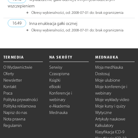
wszczepieniem
Okresy wybieralności, od: 2008-07-01 do: brak ograniczenia
16.49
Inna enukleacja gałki ocznej
Okresy wybieralności, od: 2008-07-01 do: brak ograniczenia
TERMEDIA
NA SKRÓTY
MEDNAUKA
O Wydawnictwie
Serwisy
Moja medNauka
Oferty
Czasopisma
Dostosuj
Newsletter
Książki
Moje ulubione
Kontakt
eBooki
Moje konferencje i
Praca
Konferencje i
webinary
Polityka prywatności
webinary
Moje wykłady video
Polityka reklamowa
e-Akademia
Moje kursy i quizy
Napisz do nas
Mednauka
Wytyczne
Nota prawna
Artykuły naukowe
Regulamin
Kalkulatory
Klasyfikacja ICD-9