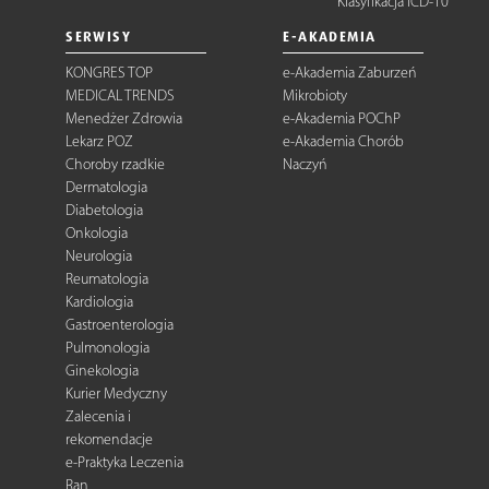
Klasyfikacja ICD-10
SERWISY
E-AKADEMIA
KONGRES TOP
e-Akademia Zaburzeń
MEDICAL TRENDS
Mikrobioty
Menedżer Zdrowia
e-Akademia POChP
Lekarz POZ
e-Akademia Chorób
Choroby rzadkie
Naczyń
Dermatologia
Diabetologia
Onkologia
Neurologia
Reumatologia
Kardiologia
Gastroenterologia
Pulmonologia
Ginekologia
Kurier Medyczny
Zalecenia i
rekomendacje
e-Praktyka Leczenia
Ran