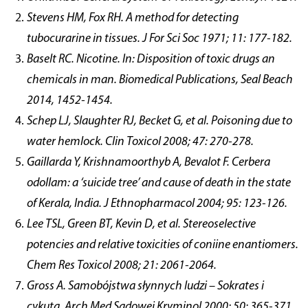
Stevens HM, Fox RH. A method for detecting
tubocurarine in tissues. J For Sci Soc 1971; 11: 177-182.
Baselt RC. Nicotine. In: Disposition of toxic drugs an
chemicals in man. Biomedical Publications, Seal Beach
2014, 1452-1454.
Schep LJ, Slaughter RJ, Becket G, et al. Poisoning due to
water hemlock. Clin Toxicol 2008; 47: 270-278.
Gaillarda Y, Krishnamoorthyb A, Bevalot F. Cerbera
odollam: a ‘suicide tree’ and cause of death in the state
of Kerala, India. J Ethnopharmacol 2004; 95: 123-126.
Lee TSL, Green BT, Kevin D, et al. Stereoselective
potencies and relative toxicities of coniine enantiomers.
Chem Res Toxicol 2008; 21: 2061-2064.
Gross A. Samobójstwa słynnych ludzi – Sokrates i
cykuta. Arch Med Sadowej Kryminol 2000; 50: 365-371.