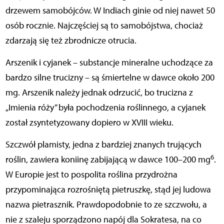
drzewem samobójców. W Indiach ginie od niej nawet 50
osób rocznie. Najczęściej są to samobójstwa, chociaż
zdarzają się też zbrodnicze otrucia.
Arszenik i cyjanek – substancje mineralne uchodzące za
bardzo silne trucizny – są śmiertelne w dawce około 200
mg. Arszenik należy jednak odrzucić, bo trucizna z
„Imienia róży” była pochodzenia roślinnego, a cyjanek
został zsyntetyzowany dopiero w XVIII wieku.
Szczwół plamisty, jedna z bardziej znanych trujących
6
roślin, zawiera koniinę zabijającą w dawce 100–200 mg
.
W Europie jest to pospolita roślina przydrożna
przypominająca rozrośniętą pietruszkę, stąd jej ludowa
nazwa pietrasznik. Prawdopodobnie to ze szczwołu, a
nie z szaleju sporządzono napój dla Sokratesa, na co