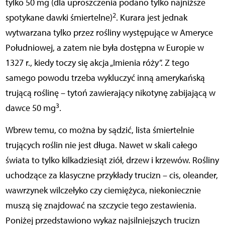
tylko 50 mg (dla uproszczenia podano tylko najniższe
2
spotykane dawki śmiertelne)
. Kurara jest jednak
wytwarzana tylko przez rośliny występujące w Ameryce
Południowej, a zatem nie była dostępna w Europie w
1327 r., kiedy toczy się akcja „Imienia róży”. Z tego
samego powodu trzeba wykluczyć inną amerykańską
trującą roślinę – tytoń zawierający nikotynę zabijającą w
3
dawce 50 mg
.
Wbrew temu, co można by sądzić, lista śmiertelnie
trujących roślin nie jest długa. Nawet w skali całego
świata to tylko kilkadziesiąt ziół, drzew i krzewów. Rośliny
uchodzące za klasyczne przykłady trucizn – cis, oleander,
wawrzynek wilczełyko czy ciemiężyca, niekoniecznie
muszą się znajdować na szczycie tego zestawienia.
Poniżej przedstawiono wykaz najsilniejszych trucizn