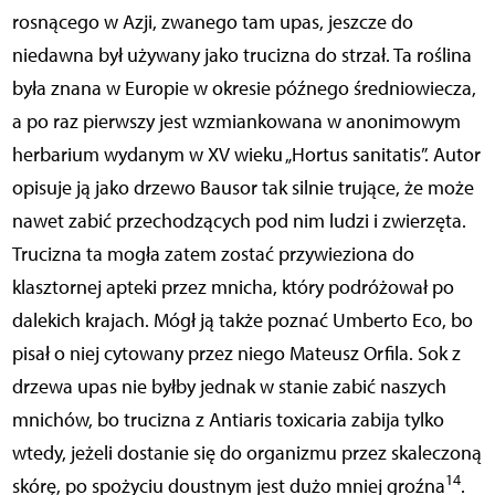
rosnącego w Azji, zwanego tam upas, jeszcze do
niedawna był używany jako trucizna do strzał. Ta roślina
była znana w Europie w okresie późnego średniowiecza,
a po raz pierwszy jest wzmiankowana w anonimowym
herbarium wydanym w XV wieku „Hortus sanitatis”. Autor
opisuje ją jako drzewo Bausor tak silnie trujące, że może
nawet zabić przechodzących pod nim ludzi i zwierzęta.
Trucizna ta mogła zatem zostać przywieziona do
klasztornej apteki przez mnicha, który podróżował po
dalekich krajach. Mógł ją także poznać Umberto Eco, bo
pisał o niej cytowany przez niego Mateusz Orfila. Sok z
drzewa upas nie byłby jednak w stanie zabić naszych
mnichów, bo trucizna z Antiaris toxicaria zabija tylko
wtedy, jeżeli dostanie się do organizmu przez skaleczoną
14
skórę, po spożyciu doustnym jest dużo mniej groźna
.