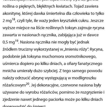
roślina o pięknych, błękitnych kwiatach. Tojad zawiera
akonitynę, której dawka śmiertelna dla człowieka to tylko
18
2 mg
, czyli tyle, ile waży jeden kryształek cukru. Jeszcze
wyższe miejsce na liście roślinnych toksyn zajmuje rycyna
zawarta w nasionach rącznika, zabijająca już w dawce
19
0,5 mg
. Nasiona rącznika nie mogły być jednak
źródłem trucizny wykorzystanej w „Imieniu róży”. Rycyna,
podobnie jak toksyna muchomora sromotnikowego,
uśmierca dopiero po kilku dniach, a ofiary fanatycznego
mnicha umierały dużo szybciej. Z tego samego powodu
należy odrzucić abrynę występującą w modligroszku
20
różańcowym
. Jej dekoracyjne, czerwone nasiona były
używane do wyrobu różańców, pomimo że rozgryzienie i
zjedzenie nawet jednego paciorka może po kilku dniach
doprowadzić do śmierci.