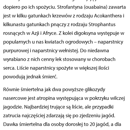
dopiero po ich spożyciu. Strofantyna (ouabaina) zawarta
jest w kilku gatunkach krzewów z rodzaju Acokanthera i
kilkunastu gatunkach pnączy z rodzaju Strophantus
rosnących w Azji i Afryce. Z kolei digoksyna występuje w
popularnych u nas kwiatach ogrodowych – naparstnicy
purpurowej i naparstnicy wełnistej. Do niedawna
wyrabiano z nich cenny lek stosowany w chorobach
serca. Liście naparstnicy spożyte w większej ilości
powodują jednak śmierć.
Równie śmiertelna jak dwa powyższe glikozydy
nasercowe jest atropina występująca w pokrzyku wilczej
jagodzie. Najbardziej trujące są liście, ale przypadki
zatrucia najczęściej zdarzają się po zjedzeniu jagód.
Dawka śmiertelna dla osoby dorosłej to 20 jagód, a dla