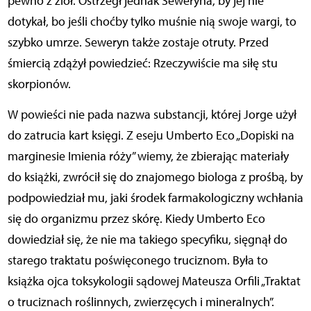
pewno z ziół. Ostrzegł jednak Seweryna, by jej nie
dotykał, bo jeśli choćby tylko muśnie nią swoje wargi, to
szybko umrze. Seweryn także zostaje otruty. Przed
śmiercią zdążył powiedzieć: Rzeczywiście ma siłę stu
skorpionów.
W powieści nie pada nazwa substancji, której Jorge użył
do zatrucia kart księgi. Z eseju Umberto Eco „Dopiski na
marginesie Imienia róży” wiemy, że zbierając materiały
do książki, zwrócił się do znajomego biologa z prośbą, by
podpowiedział mu, jaki środek farmakologiczny wchłania
się do organizmu przez skórę. Kiedy Umberto Eco
dowiedział się, że nie ma takiego specyfiku, sięgnął do
starego traktatu poświęconego truciznom. Była to
książka ojca toksykologii sądowej Mateusza Orfili „Traktat
o truciznach roślinnych, zwierzęcych i mineralnych”.