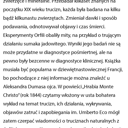
zwierzęce i mineralne. Przebadał kilkaset znanych na
początku XIX wieku trucizn, każda była badana na kilku
bądź kilkunastu zwierzętach. Zmieniał dawki i sposób
podawania, odnotowywał objawy i czas śmierci.
Eksperymenty Orfili obaliły mity, na przykład o trującym
działaniu sumaka jadowitego. Wyniki jego badań nie są
może przydatne w diagnostyce pośmiertnej, ale na
pewno były bezcenne w diagnostyce klinicznej. Książka
musiała być popularna w dziewiętnastowiecznej Francji,
bo pochodzące z niej informacje można znaleźć u
Aleksandra Dumasa ojca. W powieści „Hrabia Monte
Christo” (rok 1844) czytamy włożony w usta bohatera
wykład na temat trucizn, ich działania, wykrywania,
objawów zatruć i zapobiegania im. Umberto Eco mógł
zatem czerpać wiadomości o truciznach naturalnych z