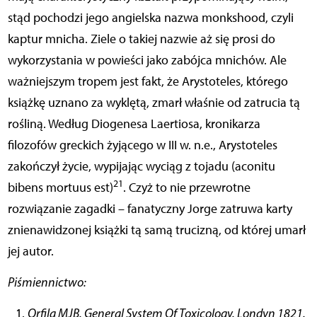
stąd pochodzi jego angielska nazwa monkshood, czyli
kaptur mnicha. Ziele o takiej nazwie aż się prosi do
wykorzystania w powieści jako zabójca mnichów. Ale
ważniejszym tropem jest fakt, że Arystoteles, którego
książkę uznano za wyklętą, zmarł właśnie od zatrucia tą
rośliną. Według Diogenesa Laertiosa, kronikarza
filozofów greckich żyjącego w III w. n.e., Arystoteles
zakończył życie, wypijając wyciąg z tojadu (aconitu
21
bibens mortuus est)
. Czyż to nie przewrotne
rozwiązanie zagadki – fanatyczny Jorge zatruwa karty
znienawidzonej książki tą samą trucizną, od której umarł
jej autor.
Piśmiennictwo:
Orfila MJB. General System Of Toxicology. Londyn 1821.