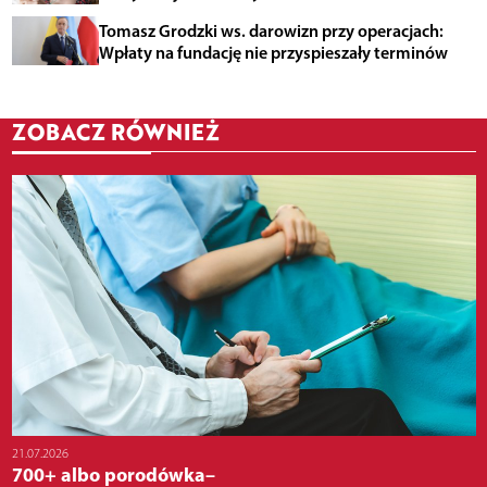
Tomasz Grodzki ws. darowizn przy operacjach:
Wpłaty na fundację nie przyspieszały terminów
ZOBACZ RÓWNIEŻ
21.07.2026
700+ albo porodówka–