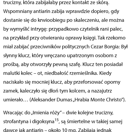
trucizny, która zabijałaby przez kontakt ze skórą.
Wspomniany antiarin zabija wprawdzie dopiero, gdy
dostanie się do krwioobiegu po skaleczeniu, ale można
by wymyślić intrygę: przypadkowo czytelnik rani palec,
na przykład przy otwieraniu oprawy księgi. Tak rzekomo
miał zabijać przeciwników politycznych Cezar Borgia: Był
słynny klucz, który wręczano upatrzonym osobom z
prośbą, aby otworzyły pewną szafę. Klucz ten posiadał
malutki kolec – ot, niedbałość rzemieślnika. Kiedy
naciskało się mocniej klucz, aby przeforsować oporny
zamek, kaleczyło się dłoń tym kolcem, a nazajutrz
umierało… (Aleksander Dumas „Hrabia Monte Christo”).
Wracając do „Imienia róży” – dwie kolejne trucizny,
15
strofantyna i digoksyna
, są śmiertelne w takiej samej
dawce jak antiarin – około 10 mg. Zabijają jednak