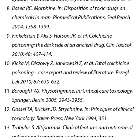
Baselt RC. Morphine. In: Disposition of toxic drugs an
chemicals in man. Biomedical Publications, Seal Beach
2014, 1398-1399.
Finkelstein Y, Aks S, Hutson JR, et al. Colchicine
poisoning: the dark side of an ancient drug. Clin Toxicol
2010; 48: 407-414.
Kicka M, Olszowy Z, Jankowski Z, et al. Fatal colchicine
poisoning – case report and review of literature. Przegl
Lek 2010; 67: 630-632.
Boroughf WJ. Physostigmine. In: Critical care toxicology.
Springer, Berlin 2005, 2943-2955.
Gossel TA, Bricker JD. Strychnine. In: Principles of clinical
toxicology. Raven Press, New York 1994, 351.
Trabulus S. Altiparmak. Clinical features and outcome of
patients with amatoxin-containing mushroom