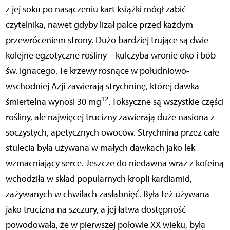
z jej soku po nasączeniu kart książki mógł zabić
czytelnika, nawet gdyby lizał palce przed każdym
przewróceniem strony. Dużo bardziej trujące są dwie
kolejne egzotyczne rośliny – kulczyba wronie oko i bób
św. Ignacego. Te krzewy rosnące w południowo-
wschodniej Azji zawierają strychninę, której dawka
12
śmiertelna wynosi 30 mg
. Toksyczne są wszystkie części
rośliny, ale najwięcej trucizny zawierają duże nasiona z
soczystych, apetycznych owoców. Strychnina przez całe
stulecia była używana w małych dawkach jako lek
wzmacniający serce. Jeszcze do niedawna wraz z kofeiną
wchodziła w skład popularnych kropli kardiamid,
zażywanych w chwilach zasłabnięć. Była też używana
jako trucizna na szczury, a jej łatwa dostępność
powodowała, że w pierwszej połowie XX wieku, była