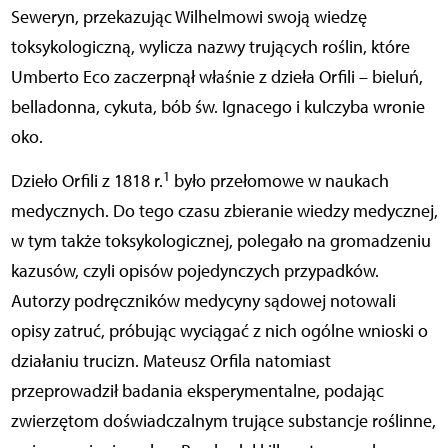
Seweryn, przekazując Wilhelmowi swoją wiedzę
toksykologiczną, wylicza nazwy trujących roślin, które
Umberto Eco zaczerpnął właśnie z dzieła Orfili – bieluń,
belladonna, cykuta, bób św. Ignacego i kulczyba wronie
oko.
1
Dzieło Orfili z 1818 r.
było przełomowe w naukach
medycznych. Do tego czasu zbieranie wiedzy medycznej,
w tym także toksykologicznej, polegało na gromadzeniu
kazusów, czyli opisów pojedynczych przypadków.
Autorzy podręczników medycyny sądowej notowali
opisy zatruć, próbując wyciągać z nich ogólne wnioski o
działaniu trucizn. Mateusz Orfila natomiast
przeprowadził badania eksperymentalne, podając
zwierzętom doświadczalnym trujące substancje roślinne,