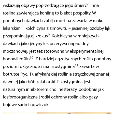
7
wskazują objawy poprzedzające jego śmierć
. Inna
roślina zawierająca koniinę to blekot pospolity. W
podobnych dawkach zabija morfina zawarta w maku
8
lekarskim
i kolchicyna z zimowitu – jesiennej ozdoby łąk
9
przypominającej krokus
. Kolchicyna w mniejszych
dawkach jako jedyny lek przerywa napad dny
moczanowej, jest też stosowana w eksperymentalnej
10
hodowli roślin
. Z bardziej egzotycznych roślin podobny
11
poziom toksyczności ma fizostygmina
zawarta w
botrutce (ryc. 1), afrykańskiej roślinie strączkowej znanej
dawniej jako bób kalabarski. Fizostygmina jest
naturalnym inhibitorem cholinesterazy, podobnie jak
fosforoorganiczne środki ochrony roślin albo gazy
bojowe sarin i nowiczok.