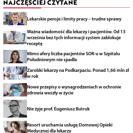
NAJCZĘŚCIEJ CZYTANE
Lekarskie pensje i limity pracy – trudne sprawy
Ważna wiadomość dla lekarzy i pacjentów. Od 13
września bez tych informacji system zablokuje
receptę
Mimo afery liczba pacjentów SOR-u w Szpitalu
Południowym nie spadła
Zarobki lekarzy na Podkarpaciu. Ponad 1,66 mln zł
w rok
Nowe przepisy o wynagrodzeniach w ochronie
zdrowia weszły w życie
Nie żyje prof. Eugeniusz Butruk
Resort uruchamia usługę Domowej Opieki
Medycznej dla lekarzy