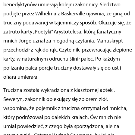
benedyktynów umierają kolejni zakonnicy. Śledztwo
podjęte przez Wilhelma z Baskerville ujawnia, że giną od
trucizny podawanej w tajemniczy sposób. Okazuje się, że
zatruto karty „Poetyki” Arystotelesa, którą fanatyczny
mnich Jorge uznał za niegodną czytania. Manuskrypt
przechodził z rąk do rąk. Czytelnik, przewracając zlepione
karty, w naturalnym odruchu ślinił palec. Po każdym
polizaniu palca porcje trucizny dostawały się do ust i
ofiara umierała.
Trucizna została wykradziona z klasztornej apteki.
Seweryn, zakonnik opiekujący się zbiorem ziół,
wspomina, że pojemnik z trucizną otrzymał od mnicha,
który podróżował po dalekich krajach. Ów mnich nie
umiał powiedzieć, z czego była sporządzona, ale na