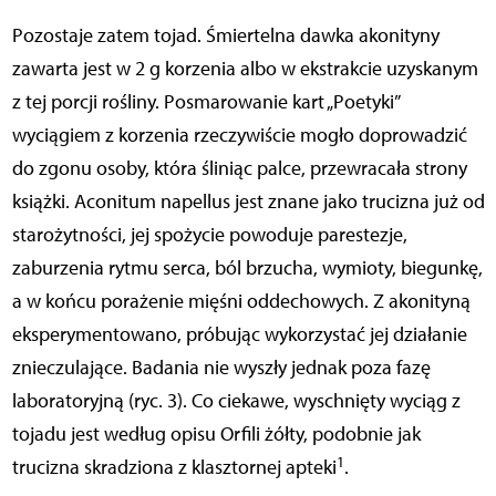
Pozostaje zatem tojad. Śmiertelna dawka akonityny
zawarta jest w 2 g korzenia albo w ekstrakcie uzyskanym
z tej porcji rośliny. Posmarowanie kart „Poetyki”
wyciągiem z korzenia rzeczywiście mogło doprowadzić
do zgonu osoby, która śliniąc palce, przewracała strony
książki. Aconitum napellus jest znane jako trucizna już od
starożytności, jej spożycie powoduje parestezje,
zaburzenia rytmu serca, ból brzucha, wymioty, biegunkę,
a w końcu porażenie mięśni oddechowych. Z akonityną
eksperymentowano, próbując wykorzystać jej działanie
znieczulające. Badania nie wyszły jednak poza fazę
laboratoryjną (ryc. 3). Co ciekawe, wyschnięty wyciąg z
tojadu jest według opisu Orfili żółty, podobnie jak
1
trucizna skradziona z klasztornej apteki
.