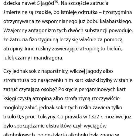
16
dziecka nawet 5 jagód
. Na szczęście zatrucia
śmiertelne są rzadkie, bo istnieje odtrutka – fizostygmina
otrzymywana ze wspomnianego już bobu kalabarskiego.
Wzajemny antagonizm tych dwóch substancji powoduje,
że zatrucia fizostygminą leczy się właśnie za pomocą
atropiny. Inne rośliny zawierające atropinę to bieluń,
lulek czarny i mandragora.
Czy jednak sok z naparstnicy, wilczej jagody albo
strofantusa po nasączeniu nim kart książki byłby w stanie
zatruć czytającą osobę? Pokrycie pergaminowych kart
księgi czystą atropiną albo strofantyną rzeczywiście
mogłoby zabić, jednak sok z tych roślin zawiera tylko
około 0,5 proc. toksyny. Co prawda w 1327 r. możliwe już
było sporządzanie ekstraktów, czyli wyciągów
alkoholowych, bo destylacja alkoholu była znana w