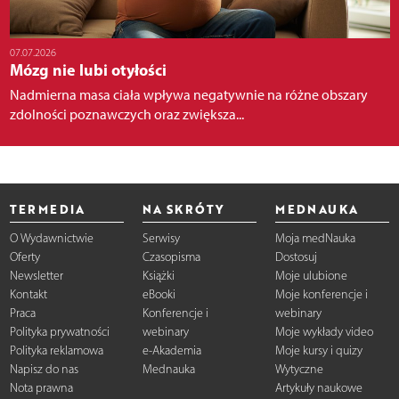
07.07.2026
Mózg nie lubi otyłości
Nadmierna masa ciała wpływa negatywnie na różne obszary
zdolności poznawczych oraz zwiększa...
TERMEDIA
NA SKRÓTY
MEDNAUKA
O Wydawnictwie
Serwisy
Moja medNauka
Oferty
Czasopisma
Dostosuj
Newsletter
Książki
Moje ulubione
Kontakt
eBooki
Moje konferencje i
Praca
Konferencje i
webinary
Polityka prywatności
webinary
Moje wykłady video
Polityka reklamowa
e-Akademia
Moje kursy i quizy
Napisz do nas
Mednauka
Wytyczne
Nota prawna
Artykuły naukowe