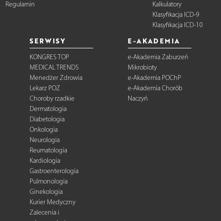
Regulamin
Kalkulatory
Klasyfikacja ICD-9
Klasyfikacja ICD-10
SERWISY
E-AKADEMIA
KONGRES TOP
e-Akademia Zaburzeń
MEDICAL TRENDS
Mikrobioty
Menedżer Zdrowia
e-Akademia POChP
Lekarz POZ
e-Akademia Chorób
Choroby rzadkie
Naczyń
Dermatologia
Diabetologia
Onkologia
Neurologia
Reumatologia
Kardiologia
Gastroenterologia
Pulmonologia
Ginekologia
Kurier Medyczny
Zalecenia i