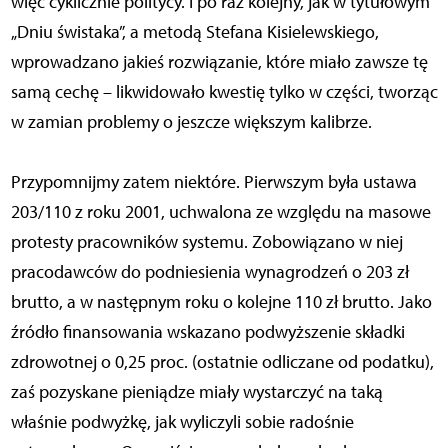
więc cyklicznie politycy. I po raz kolejny, jak w tytułowym
„Dniu świstaka”, a metodą Stefana Kisielewskiego,
wprowadzano jakieś rozwiązanie, które miało zawsze tę
samą cechę – likwidowało kwestię tylko w części, tworząc
w zamian problemy o jeszcze większym kalibrze.
Przypomnijmy zatem niektóre. Pierwszym była ustawa
203/110 z roku 2001, uchwalona ze względu na masowe
protesty pracowników systemu. Zobowiązano w niej
pracodawców do podniesienia wynagrodzeń o 203 zł
brutto, a w następnym roku o kolejne 110 zł brutto. Jako
źródło finansowania wskazano podwyższenie składki
zdrowotnej o 0,25 proc. (ostatnie odliczane od podatku),
zaś pozyskane pieniądze miały wystarczyć na taką
właśnie podwyżkę, jak wyliczyli sobie radośnie