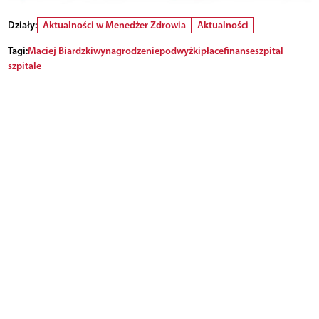
Działy:
Aktualności w Menedżer Zdrowia
Aktualności
Tagi:
Maciej Biardzki
wynagrodzenie
podwyżki
płace
finanse
szpital
szpitale