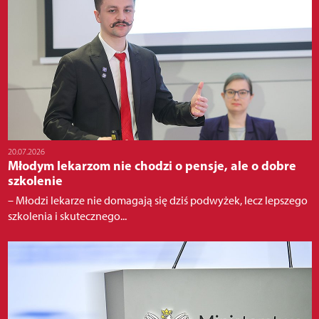
20.07.2026
Młodym lekarzom nie chodzi o pensje, ale o dobre
szkolenie
– Młodzi lekarze nie domagają się dziś podwyżek, lecz lepszego
szkolenia i skutecznego...