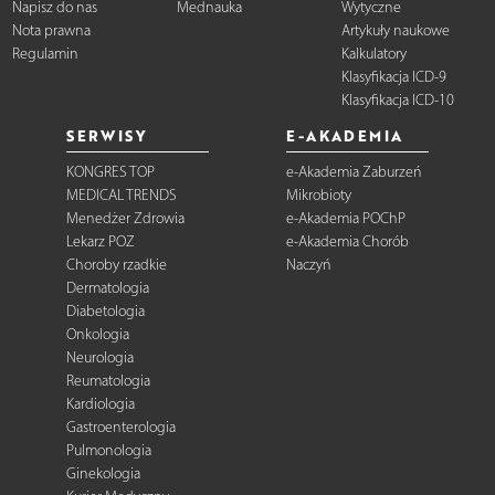
Napisz do nas
Mednauka
Wytyczne
Nota prawna
Artykuły naukowe
Regulamin
Kalkulatory
Klasyfikacja ICD-9
Klasyfikacja ICD-10
SERWISY
E-AKADEMIA
KONGRES TOP
e-Akademia Zaburzeń
MEDICAL TRENDS
Mikrobioty
Menedżer Zdrowia
e-Akademia POChP
Lekarz POZ
e-Akademia Chorób
Choroby rzadkie
Naczyń
Dermatologia
Diabetologia
Onkologia
Neurologia
Reumatologia
Kardiologia
Gastroenterologia
Pulmonologia
Ginekologia