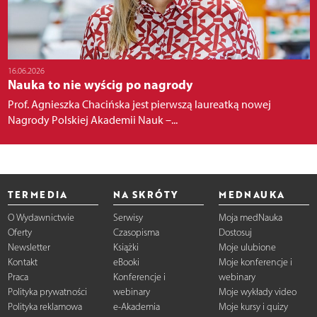
16.06.2026
Nauka to nie wyścig po nagrody
Prof. Agnieszka Chacińska jest pierwszą laureatką nowej
Nagrody Polskiej Akademii Nauk –...
TERMEDIA
NA SKRÓTY
MEDNAUKA
O Wydawnictwie
Serwisy
Moja medNauka
Oferty
Czasopisma
Dostosuj
Newsletter
Książki
Moje ulubione
Kontakt
eBooki
Moje konferencje i
Praca
Konferencje i
webinary
Polityka prywatności
webinary
Moje wykłady video
Polityka reklamowa
e-Akademia
Moje kursy i quizy