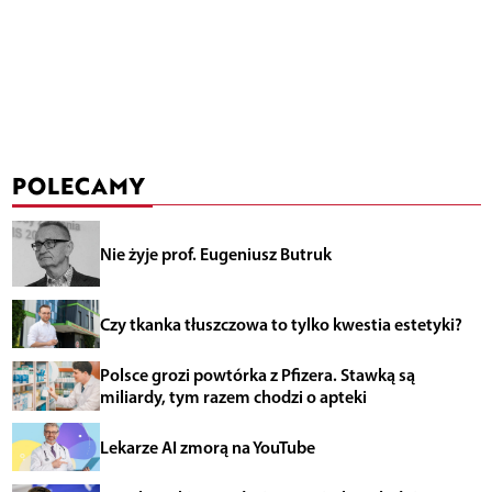
POLECAMY
Nie żyje prof. Eugeniusz Butruk
Czy tkanka tłuszczowa to tylko kwestia estetyki?
Polsce grozi powtórka z Pfizera. Stawką są
miliardy, tym razem chodzi o apteki
Lekarze AI zmorą na YouTube