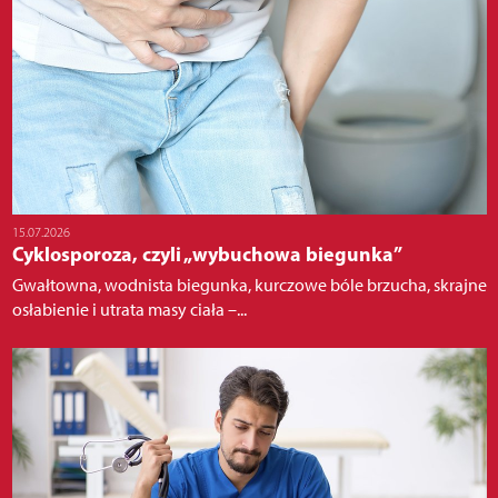
15.07.2026
Cyklosporoza, czyli „wybuchowa biegunka”
Gwałtowna, wodnista biegunka, kurczowe bóle brzucha, skrajne
osłabienie i utrata masy ciała –...