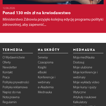
12.06.2026
Ponad 130 mln zł na krwiodawstwo
Ministerstwo Zdrowia przyjęło kolejną edycję programu polityki
zdrowotnej, aby zapewnić...
TERMEDIA
NA SKRÓTY
MEDNAUKA
O Wydawnictwie
Serwisy
Moja medNauka
Oferty
Czasopisma
Dostosuj
Newsletter
Książki
Moje ulubione
Kontakt
eBooki
Moje konferencje i
Praca
Konferencje i
webinary
Polityka prywatności
webinary
Moje wykłady video
Polityka reklamowa
e-Akademia
Moje kursy i quizy
Napisz do nas
Mednauka
Wytyczne
Nota prawna
Artykuły naukowe
Regulamin
Kalkulatory