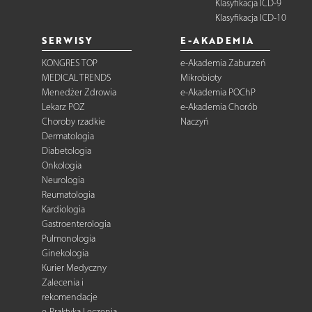
Klasyfikacja ICD-9
Klasyfikacja ICD-10
SERWISY
E-AKADEMIA
KONGRES TOP
e-Akademia Zaburzeń
MEDICAL TRENDS
Mikrobioty
Menedżer Zdrowia
e-Akademia POChP
Lekarz POZ
e-Akademia Chorób
Choroby rzadkie
Naczyń
Dermatologia
Diabetologia
Onkologia
Neurologia
Reumatologia
Kardiologia
Gastroenterologia
Pulmonologia
Ginekologia
Kurier Medyczny
Zalecenia i
rekomendacje
e-Praktyka Leczenia