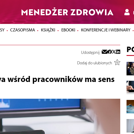
MENEDŻER ZDROWIA
SY
CZASOPISMA
KSIĄŻKI
EBOOKI
KONFERENCJE I WEBINARY
P
Udostępnij
Dodaj do ulubionych
wa wśród pracowników ma sens