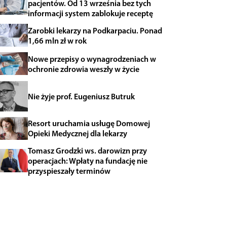
pacjentów. Od 13 września bez tych
informacji system zablokuje receptę
Zarobki lekarzy na Podkarpaciu. Ponad
1,66 mln zł w rok
Nowe przepisy o wynagrodzeniach w
ochronie zdrowia weszły w życie
Nie żyje prof. Eugeniusz Butruk
Resort uruchamia usługę Domowej
Opieki Medycznej dla lekarzy
Tomasz Grodzki ws. darowizn przy
operacjach: Wpłaty na fundację nie
przyspieszały terminów