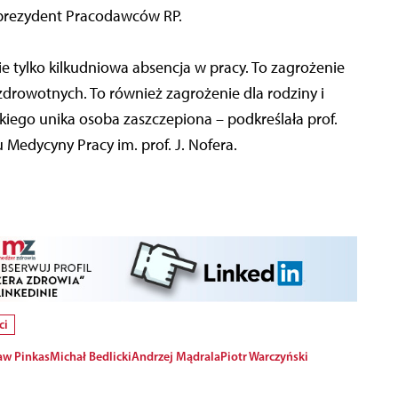
ceprezydent Pracodawców RP.
e tylko kilkudniowa absencja w pracy. To zagrożenie
zdrowotnych. To również zagrożenie dla rodziny i
ego unika osoba zaszczepiona – podkreślała prof.
 Medycyny Pracy im. prof. J. Nofera.
ci
aw Pinkas
Michał Bedlicki
Andrzej Mądrala
Piotr Warczyński