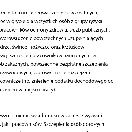
orcie to m.in.: wprowadzenie powszechnych,
ciw grypie dla wszystkich osób z grupy ryzyka
pracowników ochrony zdrowia, służb publicznych,
u; wprowadzenie powszechnych uzupełniających
ze, śwince i różyczce oraz krztuścowi;
zacji szczepień pracowników narażonych na
rób zakaźnych, powszechne bezpłatne szczepienia
h zawodowych, wprowadzenie rozwiązań
acownicze (np. zniesienie podatku dochodowego od
czepień w miejscu pracy).
jest wzmocnienie świadomości w zakresie wyzwań
ak i pracowników. Szczepienia osób dorosłych