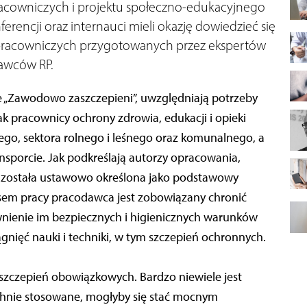
acowniczych i projektu społeczno-edukacyjnego
rencji oraz internauci mieli okazję dowiedzieć się
 pracowniczych przygotowanych przez ekspertów
awców RP.
 „Zawodowo zaszczepieni”, uwzględniają potrzeby
 pracownicy ochrony zdrowia, edukacji i opieki
nego, sektora rolnego i leśnego oraz komunalnego, a
nsporcie. Jak podkreślają autorzy opracowania,
 została ustawowo określona jako podstawowy
em pracy pracodawca jest zobowiązany chronić
nienie im bezpiecznych i higienicznych warunków
nięć nauki i techniki, w tym szczepień ochronnych.
szczepień obowiązkowych. Bardzo niewiele jest
chnie stosowane, mogłyby się stać mocnym