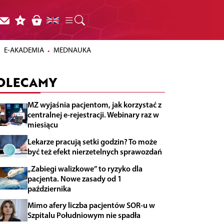
E-AKADEMIA
MEDNAUKA
OLECAMY
MZ wyjaśnia pacjentom, jak korzystać z
centralnej e-rejestracji. Webinary raz w
miesiącu
Lekarze pracują setki godzin? To może
być też efekt nierzetelnych sprawozdań
„Zabiegi walizkowe” to ryzyko dla
pacjenta. Nowe zasady od 1
października
Mimo afery liczba pacjentów SOR-u w
Szpitalu Południowym nie spadła