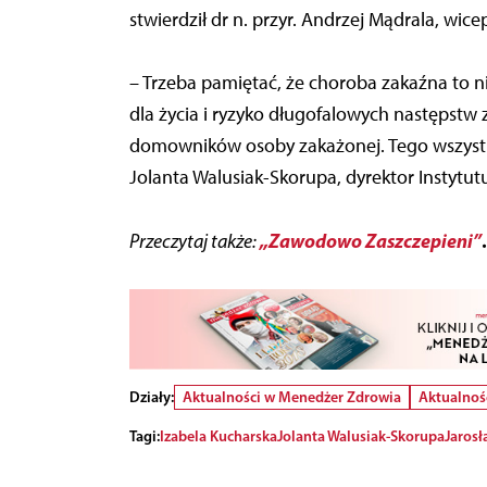
stwierdził dr n. przyr. Andrzej Mądrala, wi
– Trzeba pamiętać, że choroba zakaźna to ni
dla życia i ryzyko długofalowych następstw 
domowników osoby zakażonej. Tego wszystki
Jolanta Walusiak-Skorupa, dyrektor Instytutu
„Zawodowo Zaszczepieni”
.
Przeczytaj także:
Działy:
Aktualności w Menedżer Zdrowia
Aktualnoś
Tagi:
Izabela Kucharska
Jolanta Walusiak-Skorupa
Jarosł