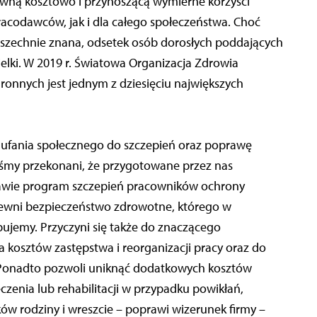
wną kosztowo i przynoszącą wymierne korzyści
acodawców, jak i dla całego społeczeństwa. Choć
szechnie znana, odsetek osób dorosłych poddających
elki. W 2019 r. Światowa Organizacja Zdrowia
ronnych jest jednym z dziesięciu największych
aufania społecznego do szczepień oraz poprawę
śmy przekonani, że przygotowane przez nas
awie program szczepień pracowników ochrony
ewni bezpieczeństwo zdrowotne, którego w
bujemy. Przyczyni się także do znaczącego
a kosztów zastępstwa i reorganizacji pracy oraz do
 Ponadto pozwoli uniknąć dodatkowych kosztów
zenia lub rehabilitacji w przypadku powikłań,
ków rodziny i wreszcie – poprawi wizerunek firmy –