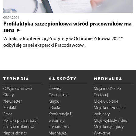
09.04.2021
Profilaktyka szczepionkowa wśród pracowników ma
sens ►
W trakcie konferencji „Priorytety w Ochronie Zdrowia 2021”
odbył się panel ekspercki Pracodawców...
TERMEDIA
NA SKRÓTY
MEDNAUKA
O Wydawnictwie
Serwisy
Moja medNauka
Oferty
Czasopisma
Dostosuj
Newsletter
Książki
Moje ulubione
Kontakt
eBooki
Moje konferencje i
Praca
Konferencje i
webinary
Polityka prywatności
webinary
Moje wykłady video
Polityka reklamowa
e-Akademia
Moje kursy i quizy
Napisz do nas
Mednauka
Wytyczne