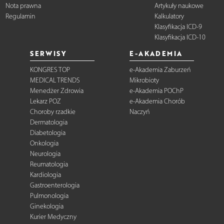
Nota prawna
Artykuły naukowe
Regulamin
Kalkulatory
Klasyfikacja ICD-9
Klasyfikacja ICD-10
SERWISY
E-AKADEMIA
KONGRES TOP
e-Akademia Zaburzeń
MEDICAL TRENDS
Mikrobioty
Menedżer Zdrowia
e-Akademia POChP
Lekarz POZ
e-Akademia Chorób
Choroby rzadkie
Naczyń
Dermatologia
Diabetologia
Onkologia
Neurologia
Reumatologia
Kardiologia
Gastroenterologia
Pulmonologia
Ginekologia
Kurier Medyczny