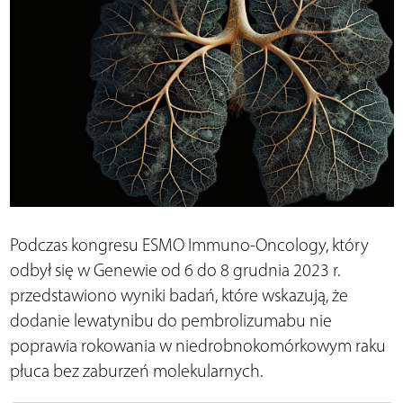
Podczas kongresu ESMO Immuno-Oncology, który
odbył się w Genewie od 6 do 8 grudnia 2023 r.
przedstawiono wyniki badań, które wskazują, że
dodanie lewatynibu do pembrolizumabu nie
poprawia rokowania w niedrobnokomórkowym raku
płuca bez zaburzeń molekularnych.