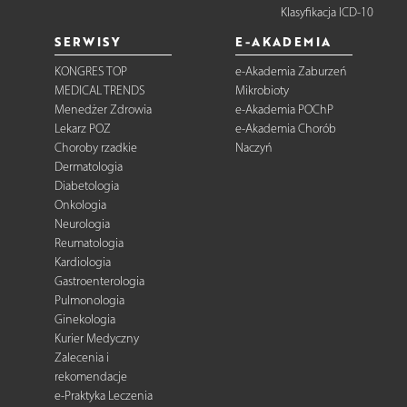
Klasyfikacja ICD-10
SERWISY
E-AKADEMIA
KONGRES TOP
e-Akademia Zaburzeń
MEDICAL TRENDS
Mikrobioty
Menedżer Zdrowia
e-Akademia POChP
Lekarz POZ
e-Akademia Chorób
Choroby rzadkie
Naczyń
Dermatologia
Diabetologia
Onkologia
Neurologia
Reumatologia
Kardiologia
Gastroenterologia
Pulmonologia
Ginekologia
Kurier Medyczny
Zalecenia i
rekomendacje
e-Praktyka Leczenia