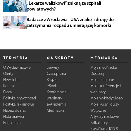
„Lekarze walizkowi” znikną ze szpitali
powiatowych?
Badacze z Wrocławia i USA znaleźli drogę do
zatrzymania rozpadu umierającej komórki
TERMEDIA
NA SKRÓTY
MEDNAUKA
O Wydawnictwie
Serwisy
Moja medNauka
Oferty
Czasopisma
Dostosuj
Newsletter
Książki
Moje ulubione
Kontakt
eBooki
Moje konferencje i
Praca
Konferencje i
webinary
Polityka prywatności
webinary
Moje wykłady video
Polityka reklamowa
e-Akademia
Moje kursy i quizy
Napisz do nas
Mednauka
Wytyczne
Nota prawna
Artykuły naukowe
Regulamin
Kalkulatory
Klasyfikacja ICD-9