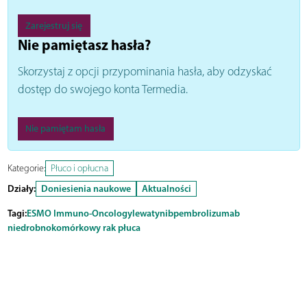
Zarejestruj się
Nie pamiętasz hasła?
Skorzystaj z opcji przypominania hasła, aby odzyskać
dostęp do swojego konta Termedia.
Nie pamiętam hasła
Kategorie:
Płuco i opłucna
Działy:
Doniesienia naukowe
Aktualności
Tagi:
ESMO Immuno-Oncology
lewatynib
pembrolizumab
niedrobnokomórkowy rak płuca