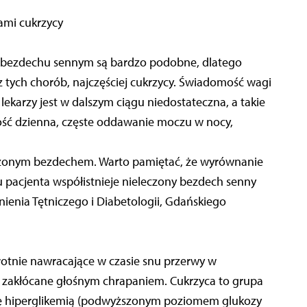
mi cukrzycy
 bezdechu sennym są bardzo podobne, dlatego
z tych chorób, najczęściej cukrzycy. Świadomość wagi
karzy jest w dalszym ciągu niedostateczna, a takie
ść dzienna, częste oddawanie moczu w nocy,
leczonym bezdechem. Warto pamiętać, że wyrównanie
 u pacjenta współistnieje nieleczony bezdech senny
śnienia Tętniczego i Diabetologii, Gdańskiego
rotnie nawracające w czasie snu przerwy w
 zakłócane głośnym chrapaniem. Cukrzyca to grupa
ię hiperglikemią (podwyższonym poziomem glukozy