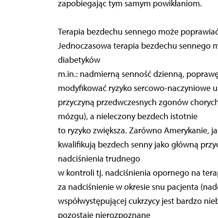
zapobiegając tym samym powikłaniom.
Terapia bezdechu sennego może poprawiać j
Jednoczasowa terapia bezdechu sennego moż
diabetyków
m.in.: nadmierną senność dzienną, poprawę k
modyfikować ryzyko sercowo-naczyniowe u 
przyczyną przedwczesnych zgonów chorych z
mózgu), a nieleczony bezdech istotnie
to ryzyko zwiększa. Zarówno Amerykanie, ja
kwalifikują bezdech senny jako główną przy
nadciśnienia trudnego
w kontroli tj. nadciśnienia opornego na ter
za nadciśnienie w okresie snu pacjenta (na
współwystępującej cukrzycy jest bardzo nie
pozostaje nierozpoznane