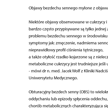
Objawy bezdechu sennego mylone z objawa
Niektóre objawy obserwowane w cukrzycy i
bardzo często przypisywane są tylko jednej 
problemu bezdechu sennego w środowisku le
symptomy jak: zmęczenie, nadmierna senno
nieprawidłowy profil ciśnienia tętniczego,
a także otyłość rzadko kojarzone są z nie
metaboliczne cukrzycy jest trudniejsze jeśli
- mówi dr n. med. Jacek Wolf z Kliniki Nadci
Uniwersytetu Medycznego.
Obturacyjny bezdech senny (OBS) to wielok
oddychaniu lub epizody spłycenia oddechu,
chorób metabolicznych charakteryzująca s