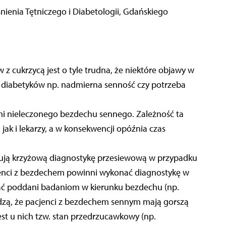
śnienia Tętniczego i Diabetologii, Gdańskiego
 cukrzycą jest o tyle trudna, że niektóre objawy w
a diabetyków np. nadmierna senność czy potrzeba
ami nieleczonego bezdechu sennego. Zależność ta
jak i lekarzy, a w konsekwencji opóźnia czas
erują krzyżową diagnostykę przesiewową w przypadku
enci z bezdechem powinni wykonać diagnostykę w
tać poddani badaniom w kierunku bezdechu (np.
odzą, że pacjenci z bezdechem sennym mają gorszą
est u nich tzw. stan przedrzucawkowy (np.