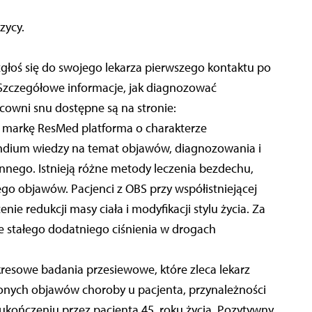
zycy.
zgłoś się do swojego lekarza pierwszego kontaktu po
Szczegółowe informacje, jak diagnozować
acowni snu dostępne są na stronie:
markę ResMed platforma o charakterze
dium wiedzy na temat objawów, diagnozowania i
nego. Istnieją różne metody leczenia bezdechu,
ego objawów. Pacjenci z OBS przy współistniejącej
ie redukcji masy ciała i modyfikacji stylu życia. Za
ie stałego dodatniego ciśnienia w drogach
resowe badania przesiewowe, które zleca lekarz
onych objawów choroby u pacjenta, przynależności
ukończeniu przez pacjenta 45. roku życia. Pozytywny