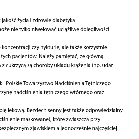
akość życia i zdrowie diabetyka
e nie tylko niwelować uciążliwe dolegliwości
oncentracji czy nykturię, ale także korzystnie
tych pacjentów. Należy pamiętać, że główną
 cukrzycą są choroby układu krążenia (np. udar
k i Polskie Towarzystwo Nadciśnienia Tętniczego
czynę nadciśnienia tętniczego wtórnego oraz
apię lekową. Bezdech senny jest także odpowiedzialny
dciśnienie maskowane), które zwłaszcza przy
bezpiecznym zjawiskiem a jednocześnie najczęściej