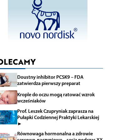
OLECAMY
Doustny inhibitor PCSK9 – FDA
zatwierdza pierwszy preparat
Krople do oczu mogą ratować wzrok
wcześniaków
Prof. Leszek Czupryniak zaprasza na
Pułapki Codziennej Praktyki Lekarskiej
►
Równowaga hormonalna a zdrowie
sercowo-naczyniowe – sesja podczas XX