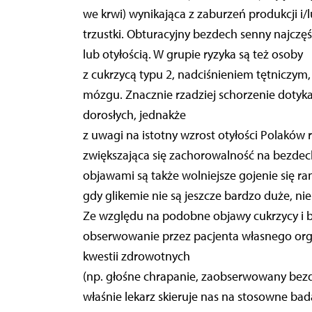
we krwi) wynikająca z zaburzeń produkcji i/l
trzustki. Obturacyjny bezdech senny najczęś
lub otyłością. W grupie ryzyka są też osoby
z cukrzycą typu 2, nadciśnieniem tętniczy
mózgu. Znacznie rzadziej schorzenie dotyk
dorosłych, jednakże
z uwagi na istotny wzrost otyłości Polaków
zwiększająca się zachorowalność na bezdec
objawami są także wolniejsze gojenie się ra
gdy glikemie nie są jeszcze bardzo duże, ni
Ze względu na podobne objawy cukrzycy i 
obserwowanie przez pacjenta własnego orga
kwestii zdrowotnych
(np. głośne chrapanie, zaobserwowany bezde
właśnie lekarz skieruje nas na stosowne bada