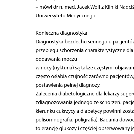
– mówi dr n. med. Jacek Wolf z Kliniki Nadci
Uniwersytetu Medycznego.
Konieczna diagnostyka
Diagnostyka bezdechu sennego u pacjentów z
przebiegu schorzenia charakterystyczne dl
oddawania moczu
w nocy (nykturia) są także częstymi objaw
często osłabia czujność zarówno pacjentów, 
postawienia pełnej diagnozy.
Zalecenia diabetologiczne dla lekarzy sug
zdiagnozowania jednego ze schorzeń: pacj
kierunku cukrzycy a diabetycy powinni zos
polisomnografia, poligrafia). Badania dow
tolerancję glukozy i częściej obserwowany j