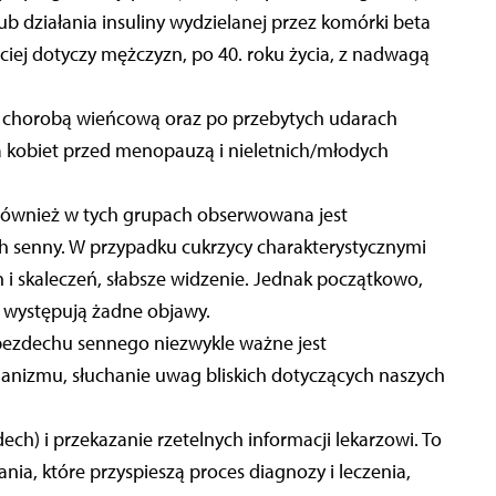
ub działania insuliny wydzielanej przez komórki beta
ciej dotyczy mężczyzn, po 40. roku życia, z nadwagą
m, chorobą wieńcową oraz po przebytych udarach
a kobiet przed menopauzą i nieletnich/młodych
 również w tych grupach obserwowana jest
h senny. W przypadku cukrzycy charakterystycznymi
n i skaleczeń, słabsze widzenie. Jednak początkowo,
e występują żadne objawy.
bezdechu sennego niezwykle ważne jest
nizmu, słuchanie uwag bliskich dotyczących naszych
ch) i przekazanie rzetelnych informacji lekarzowi. To
nia, które przyspieszą proces diagnozy i leczenia,