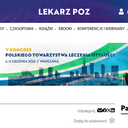
LEKARZ POZ
SY
CZASOPISMA
KSIĄŻKI
EBOOKI
KONFERENCJE I WEBINARY
Pa
Udostępnij
Dodaj do ulubionych