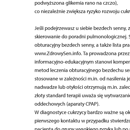
podwyższona glikemia rano na czczo),
co niezależnie zwiększa ryzyko rozwoju cukr
Jeśli podejrzewasz u siebie bezdech senny, 
skierowanie do poradni pulmonologicznej. 
obturacyjny bezdech senny, a także lista pr
www.ZdrowySen.info. Ta prowadzona przez 
informacyjno-edukacyjnym stanowi kompen
metod leczenia obturacyjnego bezdechu sen
stosowane w zależności m.in. od nasilenia j
nadwadze lub otyłości otrzymują m.in. zalecen
złoty standard terapii uważa się wytwarzan
oddechowych (aparaty CPAP).
W diagnostyce cukrzycy bardzo ważne są ok
pierwszego kontaktu w przypadku stwierdz
pacjenta do grupy wysokiego ryzyka lub po 