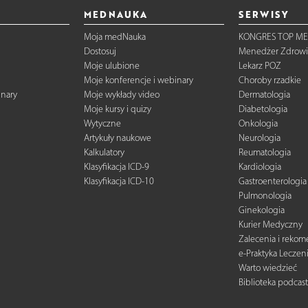
MEDNAUKA
SERWISY
Moja medNauka
KONGRES TOP ME
Dostosuj
Menedżer Zdrowi
Moje ulubione
Lekarz POZ
Moje konferencje i webinary
Choroby rzadkie
inary
Moje wykłady video
Dermatologia
Moje kursy i quizy
Diabetologia
Wytyczne
Onkologia
Artykuły naukowe
Neurologia
Kalkulatory
Reumatologia
Klasyfikacja ICD-9
Kardiologia
Klasyfikacja ICD-10
Gastroenterologia
Pulmonologia
Ginekologia
Kurier Medyczny
Zalecenia i reko
e-Praktyka Leczen
Warto wiedzieć
Biblioteka podcas