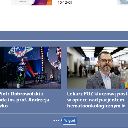
10-12/09
 Piotr Dobrowolski z
Lekarz POZ kluczową post
dą im. prof. Andrzeja
w opiece nad pacjentem
wko
hematoonkologicznym ►
Więcej