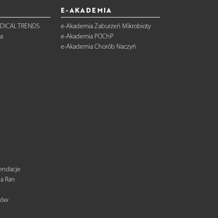
E-AKADEMIA
DICAL TRENDS
e-Akademia Zaburzeń Mikrobioty
a
e-Akademia POChP
e-Akademia Chorób Naczyń
mendacje
ia Ran
tów