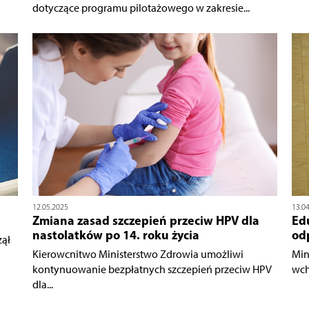
dotyczące programu pilotażowego w zakresie...
12.05.2025
13.0
Zmiana zasad szczepień przeciw HPV dla
Ed
nastolatków po 14. roku życia
od
zął
Kierowcnitwo Ministerstwo Zdrowia umożliwi
Min
kontynuowanie bezpłatnych szczepień przeciw HPV
wch
dla...