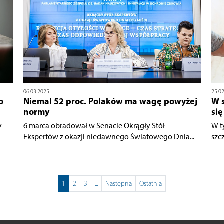
06.03.2025
25.0
o
Niemal 52 proc. Polaków ma wagę powyżej
W 
normy
się
y
6 marca obradował w Senacie Okrągły Stół
W t
Ekspertów z okazji niedawnego Światowego Dnia...
szc
1
2
3
...
Następna
Ostatnia