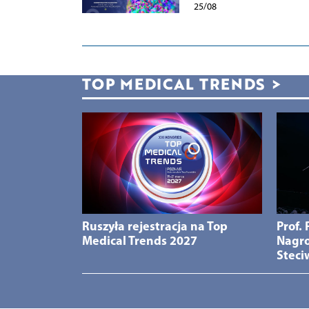
25/08
TOP MEDICAL TRENDS
>
Ruszyła rejestracja na Top
Prof.
Medical Trends 2027
Nagro
Steci