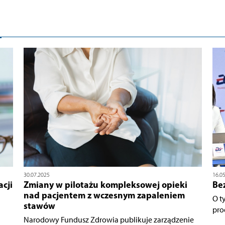
30.07.2025
16.0
cji
Zmiany w pilotażu kompleksowej opieki
Be
nad pacjentem z wczesnym zapaleniem
O t
stawów
pro
Narodowy Fundusz Zdrowia publikuje zarządzenie