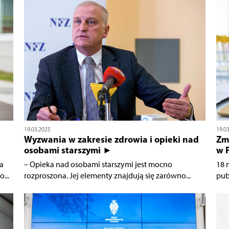
19.03.2025
19.0
Wyzwania w zakresie zdrowia i opieki nad
Zm
osobami starszymi ►
w 
a
– Opieka nad osobami starszymi jest mocno
18 
...
rozproszona. Jej elementy znajdują się zarówno...
pub