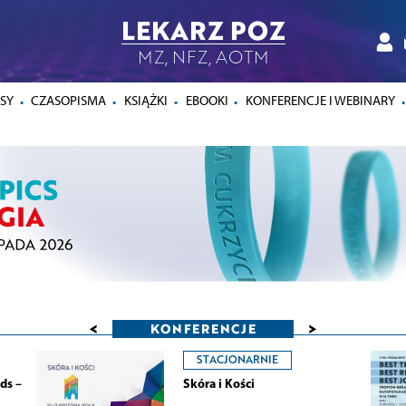
LEKARZ POZ
MZ, NFZ, AOTM
SY
CZASOPISMA
KSIĄŻKI
EBOOKI
KONFERENCJE I WEBINARY
<
>
KONFERENCJE
STACJONARNIE
ds –
Skóra i Kości