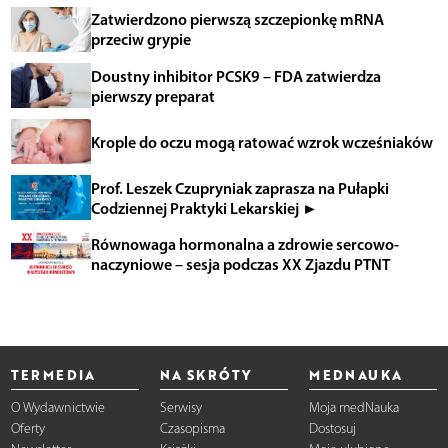
Zatwierdzono pierwszą szczepionkę mRNA
przeciw grypie
Doustny inhibitor PCSK9 – FDA zatwierdza
pierwszy preparat
Krople do oczu mogą ratować wzrok wcześniaków
Prof. Leszek Czupryniak zaprasza na Pułapki
Codziennej Praktyki Lekarskiej ►
Równowaga hormonalna a zdrowie sercowo-
naczyniowe – sesja podczas XX Zjazdu PTNT
TERMEDIA
NA SKRÓTY
MEDNAUKA
O Wydawnictwie
Serwisy
Moja medNauka
Oferty
Czasopisma
Dostosuj