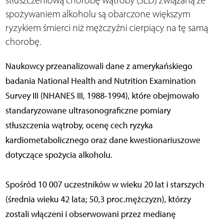
stłuszczeniową chorobę wątroby (SLD) związaną ze
spożywaniem alkoholu są obarczone większym
ryzykiem śmierci niż mężczyźni cierpiący na tę samą
chorobę.
Naukowcy przeanalizowali dane z amerykańskiego
badania National Health and Nutrition Examination
Survey III (NHANES III, 1988-1994), które obejmowało
standaryzowane ultrasonograficzne pomiary
stłuszczenia wątroby, ocenę cech ryzyka
kardiometabolicznego oraz dane kwestionariuszowe
dotyczące spożycia alkoholu.
Spośród 10 007 uczestników w wieku 20 lat i starszych
(średnia wieku 42 lata; 50,3 proc.mężczyzn), którzy
zostali włączeni i obserwowani przez medianę