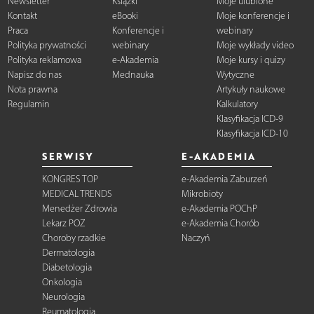
Newsletter
Książki
Moje ulubione
Kontakt
eBooki
Moje konferencje i
Praca
Konferencje i
webinary
Polityka prywatności
webinary
Moje wykłady video
Polityka reklamowa
e-Akademia
Moje kursy i quizy
Napisz do nas
Mednauka
Wytyczne
Nota prawna
Artykuły naukowe
Regulamin
Kalkulatory
Klasyfikacja ICD-9
Klasyfikacja ICD-10
SERWISY
E-AKADEMIA
KONGRES TOP
e-Akademia Zaburzeń
MEDICAL TRENDS
Mikrobioty
Menedżer Zdrowia
e-Akademia POChP
Lekarz POZ
e-Akademia Chorób
Choroby rzadkie
Naczyń
Dermatologia
Diabetologia
Onkologia
Neurologia
Reumatologia