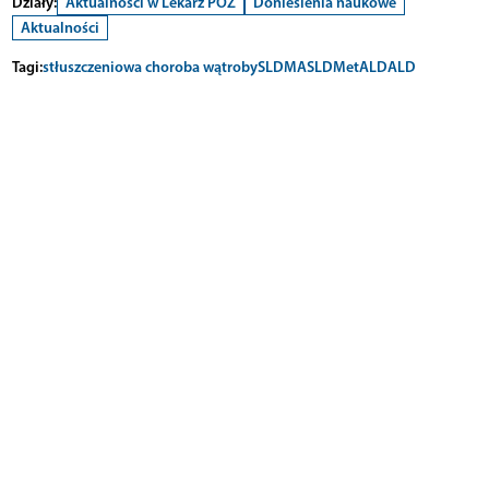
Działy:
Aktualności w Lekarz POZ
Doniesienia naukowe
Aktualności
Tagi:
stłuszczeniowa choroba wątroby
SLD
MASLD
MetALD
ALD