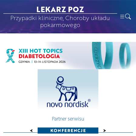
LEKARZ POZ
Przypadki kliniczne, Choroby układu
pokarmowego
Partner serwisu
<
>
KONFERENCJE