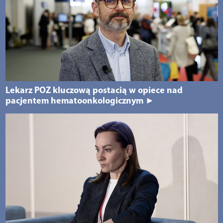
Lekarz POZ kluczową postacią w opiece nad
pacjentem hematoonkologicznym ►