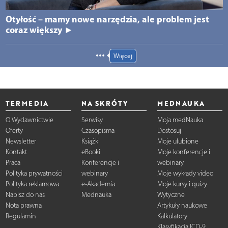
Otyłość – mamy nowe narzędzia, ale problem jest
coraz większy ►
Więcej
TERMEDIA
NA SKRÓTY
MEDNAUKA
O Wydawnictwie
Serwisy
Moja medNauka
Oferty
Czasopisma
Dostosuj
Newsletter
Książki
Moje ulubione
Kontakt
eBooki
Moje konferencje i
Praca
Konferencje i
webinary
Polityka prywatności
webinary
Moje wykłady video
Polityka reklamowa
e-Akademia
Moje kursy i quizy
Napisz do nas
Mednauka
Wytyczne
Nota prawna
Artykuły naukowe
Regulamin
Kalkulatory
Klasyfikacja ICD-9