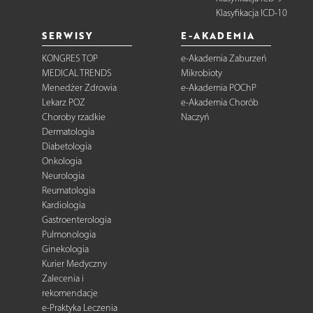
Klasyfikacja ICD-10
SERWISY
E-AKADEMIA
KONGRES TOP
e-Akademia Zaburzeń
MEDICAL TRENDS
Mikrobioty
Menedżer Zdrowia
e-Akademia POChP
Lekarz POZ
e-Akademia Chorób
Choroby rzadkie
Naczyń
Dermatologia
Diabetologia
Onkologia
Neurologia
Reumatologia
Kardiologia
Gastroenterologia
Pulmonologia
Ginekologia
Kurier Medyczny
Zalecenia i
rekomendacje
e-Praktyka Leczenia