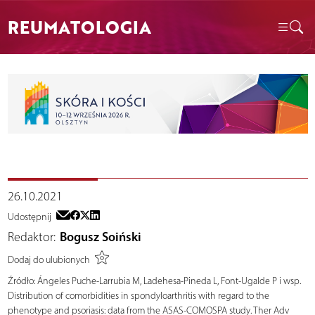
REUMATOLOGIA
26.10.2021
Udostępnij
Redaktor:
Bogusz Soiński
Dodaj do ulubionych
Źródło:
Ángeles Puche-Larrubia M, Ladehesa-Pineda L, Font-Ugalde P i wsp.
Distribution of comorbidities in spondyloarthritis with regard to the
phenotype and psoriasis: data from the ASAS-COMOSPA study. Ther Adv