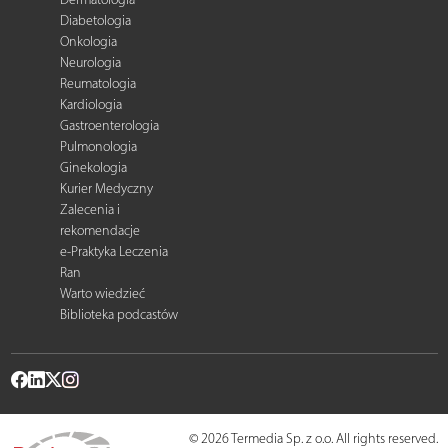
Diabetologia
Onkologia
Neurologia
Reumatologia
Kardiologia
Gastroenterologia
Pulmonologia
Ginekologia
Kurier Medyczny
Zalecenia i
rekomendacje
e-Praktyka Leczenia
Ran
Warto wiedzieć
Biblioteka podcastów
© 2026 Termedia Sp. z o.o. All rights reserved.