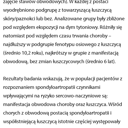
zajęcie stawów obwodowych). W każdej z postaci
wyodrębniono podgrupę z towarzyszącą łuszczycą
skóry/paznokci lub bez. Analizowane grupy były zbliżone
pod względem ekspozycji na dym tytoniowy. Różniły się
natomiast pod względem czasu trwania choroby –
najdłuższy w podgrupie fenotypu osiowego z łuszczycą
(średnio 10,2 roku), najkrótszy w grupie z manifestacją
obwodową, bez zmian łuszczycowych (średnio 6 lat).
Rezultaty badania wskazują, że w populacji pacjentów z
rozpoznaniem spondyloartropatii czynnikami
wpływającymi na ryzyko sercowo-naczyniowe są:
manifestacja obwodowa choroby oraz łuszczyca. Wśród
chorych z obwodową postacią spondyloartropatii i
współistniejącą łuszczycą istotnie częściej występowały