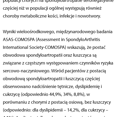
populacji chorych na spondyloartropatie seronegatywne
częściej niż w populacji ogólnej występują również
choroby metaboliczne kości, infekcje i nowotwory.
Wyniki wieloośrodkowego, międzynarodowego badania
ASAS-COMOSPA (Assessment in SpondyloArthritis
International Society-COMOSPA) wskazują, że postać
obwodowa spondyloartropatii oraz łuszczyca są
związane z częstszym występowaniem czynników ryzyka
sercowo-naczyniowego. Wśród pacjentów z postacią
obwodową spondyloartropatii i łuszczycą częściej
obserwowano nadciśnienie tętnicze, dyslipidemię i
cukrzycę (odpowiednio 44,9%, 34%, 8,8%), w
porównaniu z chorymi z postacią osiową, bez łuszczycy
(odpowiednio: dla dyslipidemii – 14,2%, dla cukrzycy –