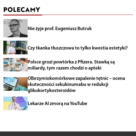
POLECAMY
Nie żyje prof. Eugeniusz Butruk
Czy tkanka tłuszczowa to tylko kwestia estetyki?
Polsce grozi powtórka z Pfizera. Stawką są
miliardy, tym razem chodzi o apteki
Olbrzymiokomórkowe zapalenie tętnic – ocena
skuteczności sekukinumabu w redukcji
glikokortykosteroidów
Lekarze AI zmorą na YouTube