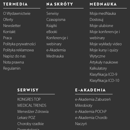
TERMEDIA
NA SKRÓTY
MEDNAUKA
O Wydawnictwie
Serwisy
Moja medNauka
Oferty
Czasopisma
Dostosuj
Newsletter
Książki
Moje ulubione
Kontakt
eBooki
Moje konferencje i
Praca
Konferencje i
webinary
Polityka prywatności
webinary
Moje wykłady video
Polityka reklamowa
e-Akademia
Moje kursy i quizy
Napisz do nas
Mednauka
Wytyczne
Nota prawna
Artykuły naukowe
Regulamin
Kalkulatory
Klasyfikacja ICD-9
Klasyfikacja ICD-10
SERWISY
E-AKADEMIA
KONGRES TOP
e-Akademia Zaburzeń
MEDICAL TRENDS
Mikrobioty
Menedżer Zdrowia
e-Akademia POChP
Lekarz POZ
e-Akademia Chorób
Choroby rzadkie
Naczyń
Dermatologia