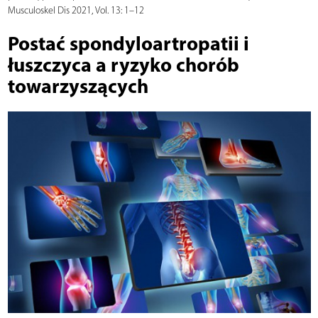
Musculoskel Dis 2021, Vol. 13: 1–12
Postać spondyloartropatii i
łuszczyca a ryzyko chorób
towarzyszących