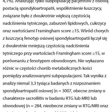
4,1%). Analizując tylko subpopulację pacjentów z osiową
postacią spondyloartropatii, współistnienie łuszczycy,
związane było z dwukrotnie większą częstością
nadciśnienia tętniczego, zaburzeń lipidowych, cukrzycy
oraz wartościami Framingham score ≥15. Wśród chorych
z łuszczycą fenotyp osiowej spondyloartropatii łączył się
z dwukrotnie mniejszą częstością nadciśnienia
tętniczego przy wartościach Framingham score ≥15, w
porównaniu z fenotypem obwodowym. Nie wykazano
różnic w częstości chorób metabolicznych kości
pomiędzy analizowanymi subpopulacjami. Tak wynika z
analizy niemal 3,3 tysiąca badanych z rozpoznaniem
spondyloartropatii osiowej (n = 3007, obecne zmiany o
charakterze sacroiliitis w badaniu RTG lub MRI) lub
obwodowej (n = 284, nieobecne zmiany w RTG/MRI oraz