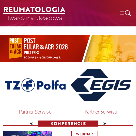
REUMATOLOGIA
Twardzina układowa
Partner Serwisu
Partner Serwisu
<
>
KONFERENCJE
WEBINAR