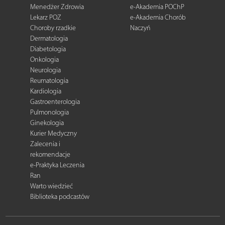
Menedżer Zdrowia
e-Akademia POChP
Lekarz POZ
e-Akademia Chorób
Choroby rzadkie
Naczyń
Dermatologia
Diabetologia
Onkologia
Neurologia
Reumatologia
Kardiologia
Gastroenterologia
Pulmonologia
Ginekologia
Kurier Medyczny
Zalecenia i
rekomendacje
e-Praktyka Leczenia
Ran
Warto wiedzieć
Biblioteka podcastów