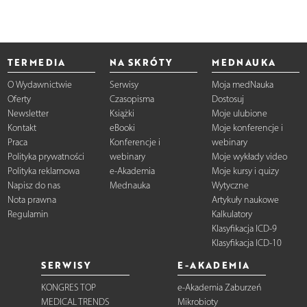
TERMEDIA
NA SKRÓTY
MEDNAUKA
O Wydawnictwie
Serwisy
Moja medNauka
Oferty
Czasopisma
Dostosuj
Newsletter
Książki
Moje ulubione
Kontakt
eBooki
Moje konferencje i
Praca
Konferencje i
webinary
Polityka prywatności
webinary
Moje wykłady video
Polityka reklamowa
e-Akademia
Moje kursy i quizy
Napisz do nas
Mednauka
Wytyczne
Nota prawna
Artykuły naukowe
Regulamin
Kalkulatory
Klasyfikacja ICD-9
Klasyfikacja ICD-10
SERWISY
E-AKADEMIA
KONGRES TOP
e-Akademia Zaburzeń
MEDICAL TRENDS
Mikrobioty