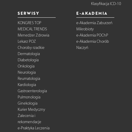
Klasyfikacja ICD-10
SERWISY
E-AKADEMIA
KONGRES TOP
e-Akademia Zaburzeń
MEDICAL TRENDS
Mikrobioty
Menedżer Zdrowia
e-Akademia POChP
Lekarz POZ
e-Akademia Chorób
Choroby rzadkie
Naczyń
Dermatologia
Diabetologia
Onkologia
Neurologia
Reumatologia
Kardiologia
Gastroenterologia
Pulmonologia
Ginekologia
Kurier Medyczny
Zalecenia i
rekomendacje
e-Praktyka Leczenia