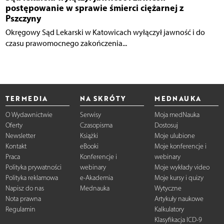
postępowanie w sprawie śmierci ciężarnej z
Pszczyny
Okręgowy Sąd Lekarski w Katowicach wyłączył jawność i do
czasu prawomocnego zakończenia...
TERMEDIA
NA SKRÓTY
MEDNAUKA
O Wydawnictwie
Serwisy
Moja medNauka
Oferty
Czasopisma
Dostosuj
Newsletter
Książki
Moje ulubione
Kontakt
eBooki
Moje konferencje i
Praca
Konferencje i
webinary
Polityka prywatności
webinary
Moje wykłady video
Polityka reklamowa
e-Akademia
Moje kursy i quizy
Napisz do nas
Mednauka
Wytyczne
Nota prawna
Artykuły naukowe
Regulamin
Kalkulatory
Klasyfikacja ICD-9