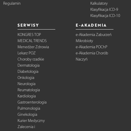
Regulamin
Kalkulatory
Klasyfikacja ICD-9
Klasyfikacja ICD-10
SERWISY
E-AKADEMIA
KONGRES TOP
e-Akademia Zaburzeń
MEDICAL TRENDS
Mikrobioty
Menedżer Zdrowia
e-Akademia POChP
Lekarz POZ
e-Akademia Chorób
Choroby rzadkie
Naczyń
Dermatologia
Diabetologia
Onkologia
Neurologia
Reumatologia
Kardiologia
Gastroenterologia
Pulmonologia
Ginekologia
Kurier Medyczny
Zalecenia i