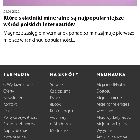
21.06.2022
Które składniki mineralne są najpopularniejsze
wśród polskich internautów
Magnez z zasięgiem wzmianek ponad 53 mln zajmuje pierwsze
miejsce w rankingu popularności...
TERMEDIA
NA SKRÓTY
MEDNAUKA
O Wydawnictwie
Serwisy
Moja medNauka
Oferty
Czasopisma
Dostosuj
Newsletter
Książki
Moje ulubione
Kontakt
eBooki
Moje konferencje i
Praca
Konferencje i
webinary
Polityka prywatności
webinary
Moje wykłady video
Polityka reklamowa
e-Akademia
Moje kursy i quizy
Napisz do nas
Mednauka
Wytyczne
Nota prawna
Artykuły naukowe