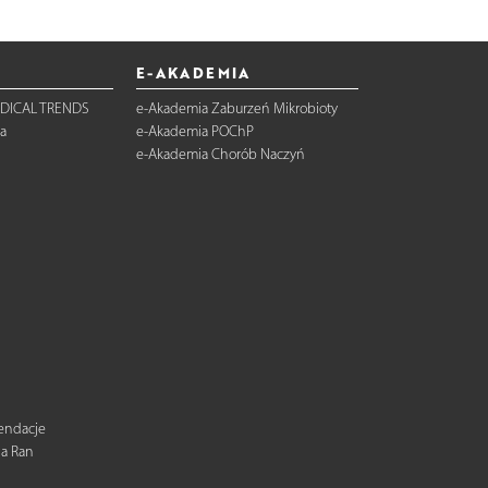
E-AKADEMIA
DICAL TRENDS
e-Akademia Zaburzeń Mikrobioty
a
e-Akademia POChP
e-Akademia Chorób Naczyń
mendacje
ia Ran