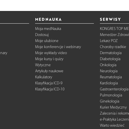
MEDNAUKA
SERWISY
Moja medNauka
KONGRES TOP ME
Dostosuj
Menedżer Zdrowi
Moje ulubione
Lekarz POZ
Moje konferencje i webinary
Choroby rzadkie
inary
Moje wykłady video
Dermatologia
Moje kursy i quizy
Diabetologia
Wytyczne
Onkologia
Artykuły naukowe
Neurologia
Kalkulatory
Reumatologia
Klasyfikacja ICD-9
Kardiologia
Klasyfikacja ICD-10
Gastroenterologia
Pulmonologia
Ginekologia
Kurier Medyczny
Zalecenia i reko
e-Praktyka Leczen
Warto wiedzieć