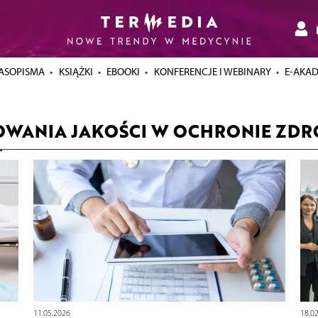
ASOPISMA
KSIĄŻKI
EBOOKI
KONFERENCJE I WEBINARY
E-AKA
OWANIA JAKOŚCI W OCHRONIE ZDR
11.05.2026
18.0