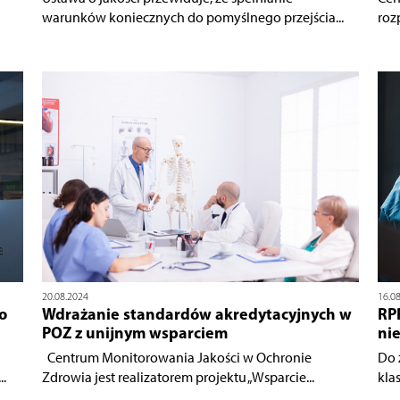
warunków koniecznych do pomyślnego przejścia...
roz
20.08.2024
16.0
o
Wdrażanie standardów akredytacyjnych w
RPP
POZ z unijnym wsparciem
ni
Centrum Monitorowania Jakości w Ochronie
Do 
.
Zdrowia jest realizatorem projektu „Wsparcie...
klas