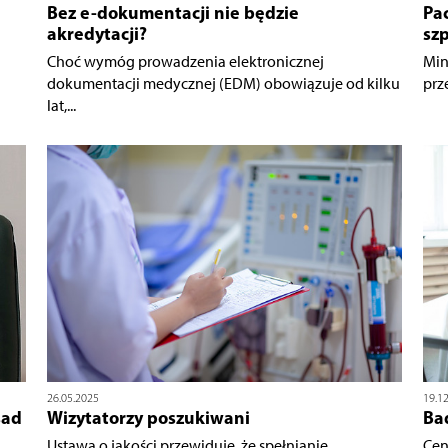
Bez e-dokumentacji nie będzie
Pa
akredytacji?
szp
Choć wymóg prowadzenia elektronicznej
Min
dokumentacji medycznej (EDM) obowiązuje od kilku
prz
lat,...
26.05.2025
19.1
sad
Wizytatorzy poszukiwani
Ba
Ustawa o jakości przewiduje, że spełnianie
Cen