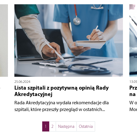
25.06.2024
13.0
–
Lista szpitali z pozytywną opinią Rady
Prz
Akredytacyjnej
na
Rada Akredytacyjna wydała rekomendacje dla
W o
szpitali, które przeszły przegląd w ostatnich...
Mon
1
2
Następna
Ostatnia