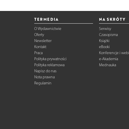
TERMEDIA
NA SKRÓTY
O Wydawnictwie
Serwisy
Oferty
Czasopisma
Newsletter
Książki
Kontakt
eBooki
Praca
Konferencje i web
Polityka prywatności
e-Akademia
Polityka reklamowa
Mednauka
Napisz do nas
Nota prawna
Regulamin