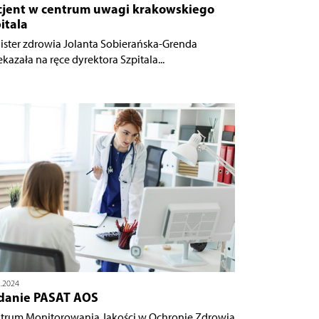
cjent w centrum uwagi krakowskiego
itala
ister zdrowia Jolanta Sobierańska-Grenda
ekazała na ręce dyrektora Szpitala...
2.2024
danie PASAT AOS
trum Monitorowania Jakości w Ochronie Zdrowia