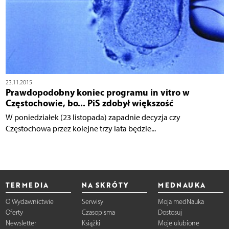
23.11.2015
Prawdopodobny koniec programu in vitro w
Częstochowie, bo... PiS zdobył większość
W poniedziałek (23 listopada) zapadnie decyzja czy
Częstochowa przez kolejne trzy lata będzie...
TERMEDIA
NA SKRÓTY
MEDNAUKA
O Wydawnictwie
Serwisy
Moja medNauka
Oferty
Czasopisma
Dostosuj
Newsletter
Książki
Moje ulubione