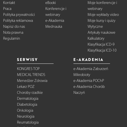
Kontakt
eBooki
Moje konferencje i
Praca
Konferencje i
webinary
Polityka prywatności
webinary
Moje wykłady video
Polityka reklamowa
e-Akademia
Moje kursy i quizy
Napisz do nas
Mednauka
Wytyczne
Nota prawna
Artykuły naukowe
Regulamin
Kalkulatory
Klasyfikacja ICD-9
Klasyfikacja ICD-10
SERWISY
E-AKADEMIA
KONGRES TOP
e-Akademia Zaburzeń
MEDICAL TRENDS
Mikrobioty
Menedżer Zdrowia
e-Akademia POChP
Lekarz POZ
e-Akademia Chorób
Choroby rzadkie
Naczyń
Dermatologia
Diabetologia
Onkologia
Neurologia
Reumatologia