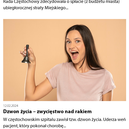
Rada Częstochowy zdecydowała o spłacie (z budżetu miasta)
ubiegłorocznej straty Miejskiego...
12.02.2024
Dzwon życia – zwycięstwo nad rakiem
W częstochowskim szpitalu zawisł tzw. dzwon życia. Uderza weń
pacjent, który pokonał chorobę...