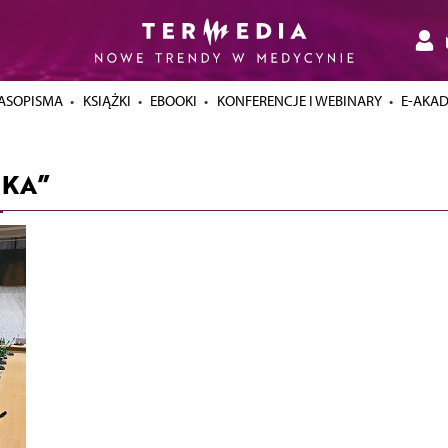
ASOPISMA
KSIĄŻKI
EBOOKI
KONFERENCJE I WEBINARY
E-AKA
SKA”