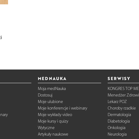
i
MEDNAUKA
SERWISY
Moja medNauka
KONGRES TOP ME
Dostosuj
Menedżer Zdrowi
Moje ulubione
Lekarz POZ
Moje konferencje i webinary
Choroby rzadkie
inary
Moje wykłady video
Dermatologia
Moje kursy i quizy
Diabetologia
Wytyczne
Onkologia
Artykuły naukowe
Neurologia