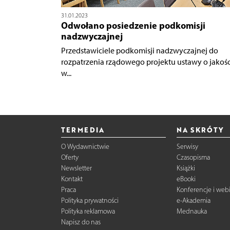
31.01.2023
Odwołano posiedzenie podkomisji
nadzwyczajnej
Przedstawiciele podkomisji nadzwyczajnej do
rozpatrzenia rządowego projektu ustawy o jakośc
w...
TERMEDIA
NA SKRÓTY
O Wydawnictwie
Serwisy
Oferty
Czasopisma
Newsletter
Książki
Kontakt
eBooki
Praca
Konferencje i web
Polityka prywatności
e-Akademia
Polityka reklamowa
Mednauka
Napisz do nas