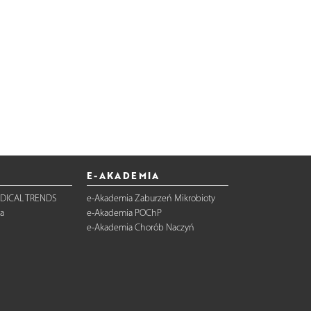
E-AKADEMIA
DICAL TRENDS
e-Akademia Zaburzeń Mikrobioty
a
e-Akademia POChP
e-Akademia Chorób Naczyń