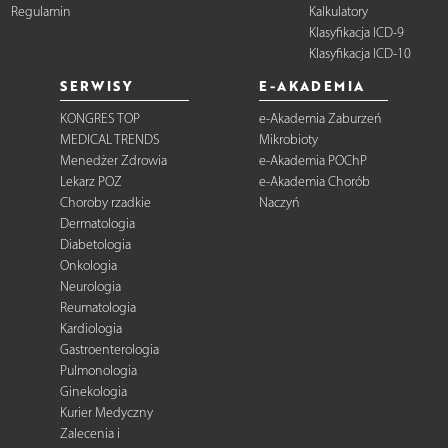
Regulamin
Kalkulatory
Klasyfikacja ICD-9
Klasyfikacja ICD-10
SERWISY
E-AKADEMIA
KONGRES TOP
e-Akademia Zaburzeń
MEDICAL TRENDS
Mikrobioty
Menedżer Zdrowia
e-Akademia POChP
Lekarz POZ
e-Akademia Chorób
Choroby rzadkie
Naczyń
Dermatologia
Diabetologia
Onkologia
Neurologia
Reumatologia
Kardiologia
Gastroenterologia
Pulmonologia
Ginekologia
Kurier Medyczny
Zalecenia i