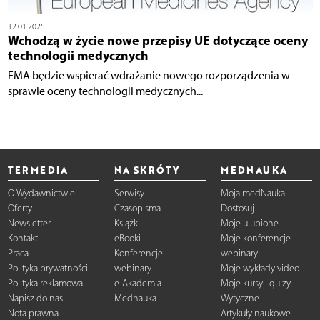
12.01.2025
Wchodzą w życie nowe przepisy UE dotyczące oceny
technologii medycznych
EMA będzie wspierać wdrażanie nowego rozporządzenia w
sprawie oceny technologii medycznych...
TERMEDIA
NA SKRÓTY
MEDNAUKA
O Wydawnictwie
Serwisy
Moja medNauka
Oferty
Czasopisma
Dostosuj
Newsletter
Książki
Moje ulubione
Kontakt
eBooki
Moje konferencje i
Praca
Konferencje i
webinary
Polityka prywatności
webinary
Moje wykłady video
Polityka reklamowa
e-Akademia
Moje kursy i quizy
Napisz do nas
Mednauka
Wytyczne
Nota prawna
Artykuły naukowe