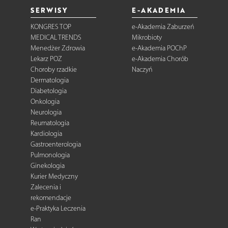
SERWISY
E-AKADEMIA
KONGRES TOP
e-Akademia Zaburzeń
MEDICAL TRENDS
Mikrobioty
Menedżer Zdrowia
e-Akademia POChP
Lekarz POZ
e-Akademia Chorób
Choroby rzadkie
Naczyń
Dermatologia
Diabetologia
Onkologia
Neurologia
Reumatologia
Kardiologia
Gastroenterologia
Pulmonologia
Ginekologia
Kurier Medyczny
Zalecenia i
rekomendacje
e-Praktyka Leczenia
Ran