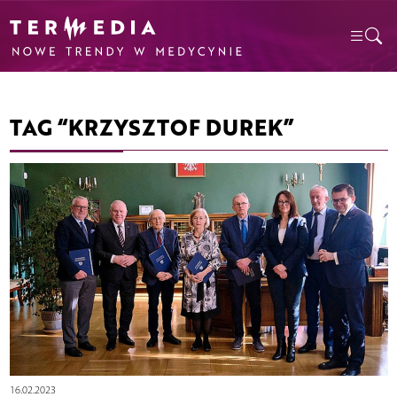
TAG “KRZYSZTOF DUREK”
16.02.2023