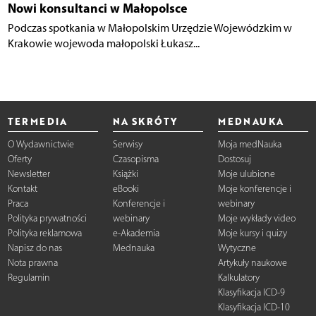
Nowi konsultanci w Małopolsce
Podczas spotkania w Małopolskim Urzędzie Wojewódzkim w
Krakowie wojewoda małopolski Łukasz...
TERMEDIA
NA SKRÓTY
MEDNAUKA
O Wydawnictwie
Serwisy
Moja medNauka
Oferty
Czasopisma
Dostosuj
Newsletter
Książki
Moje ulubione
Kontakt
eBooki
Moje konferencje i
Praca
Konferencje i
webinary
Polityka prywatności
webinary
Moje wykłady video
Polityka reklamowa
e-Akademia
Moje kursy i quizy
Napisz do nas
Mednauka
Wytyczne
Nota prawna
Artykuły naukowe
Regulamin
Kalkulatory
Klasyfikacja ICD-9
Klasyfikacja ICD-10