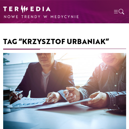
TAG “KRZYSZTOF URBANIAK”