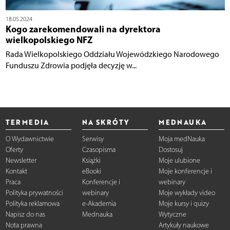
18.05.2024
Kogo zarekomendowali na dyrektora
wielkopolskiego NFZ
Rada Wielkopolskiego Oddziału Wojewódzkiego Narodowego
Funduszu Zdrowia podjęła decyzję w...
TERMEDIA
NA SKRÓTY
MEDNAUKA
O Wydawnictwie
Serwisy
Moja medNauka
Oferty
Czasopisma
Dostosuj
Newsletter
Książki
Moje ulubione
Kontakt
eBooki
Moje konferencje i
Praca
Konferencje i
webinary
Polityka prywatności
webinary
Moje wykłady video
Polityka reklamowa
e-Akademia
Moje kursy i quizy
Napisz do nas
Mednauka
Wytyczne
Nota prawna
Artykuły naukowe