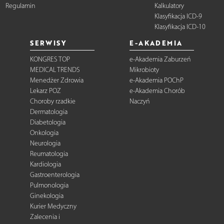
Regulamin
Kalkulatory
Klasyfikacja ICD-9
Klasyfikacja ICD-10
SERWISY
E-AKADEMIA
KONGRES TOP
e-Akademia Zaburzeń
MEDICAL TRENDS
Mikrobioty
Menedżer Zdrowia
e-Akademia POChP
Lekarz POZ
e-Akademia Chorób
Choroby rzadkie
Naczyń
Dermatologia
Diabetologia
Onkologia
Neurologia
Reumatologia
Kardiologia
Gastroenterologia
Pulmonologia
Ginekologia
Kurier Medyczny
Zalecenia i