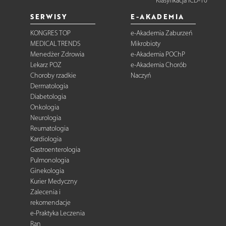
Klasyfikacja ICD-10
SERWISY
E-AKADEMIA
KONGRES TOP
e-Akademia Zaburzeń
MEDICAL TRENDS
Mikrobioty
Menedżer Zdrowia
e-Akademia POChP
Lekarz POZ
e-Akademia Chorób
Choroby rzadkie
Naczyń
Dermatologia
Diabetologia
Onkologia
Neurologia
Reumatologia
Kardiologia
Gastroenterologia
Pulmonologia
Ginekologia
Kurier Medyczny
Zalecenia i
rekomendacje
e-Praktyka Leczenia
Ran