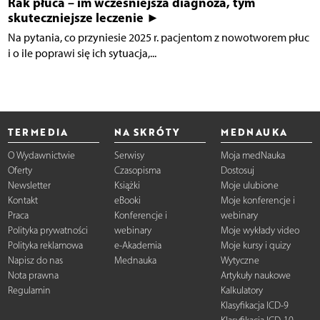
Rak płuca – im wcześniejsza diagnoza, tym
skuteczniejsze leczenie ►
Na pytania, co przyniesie 2025 r. pacjentom z nowotworem płuc
i o ile poprawi się ich sytuacja,...
TERMEDIA
NA SKRÓTY
MEDNAUKA
O Wydawnictwie
Serwisy
Moja medNauka
Oferty
Czasopisma
Dostosuj
Newsletter
Książki
Moje ulubione
Kontakt
eBooki
Moje konferencje i
Praca
Konferencje i
webinary
Polityka prywatności
webinary
Moje wykłady video
Polityka reklamowa
e-Akademia
Moje kursy i quizy
Napisz do nas
Mednauka
Wytyczne
Nota prawna
Artykuły naukowe
Regulamin
Kalkulatory
Klasyfikacja ICD-9