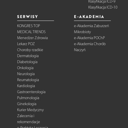
Klasyfikacja ICD-9
Klasyfikacja ICD-10
SERWISY
E-AKADEMIA
KONGRES TOP
e-Akademia Zaburzeń
MEDICAL TRENDS
Mikrobioty
Menedżer Zdrowia
e-Akademia POChP
Lekarz POZ
e-Akademia Chorób
Choroby rzadkie
Naczyń
Dermatologia
Diabetologia
Onkologia
Neurologia
Reumatologia
Kardiologia
Gastroenterologia
Pulmonologia
Ginekologia
Kurier Medyczny
Zalecenia i
rekomendacje
e-Praktyka Leczenia