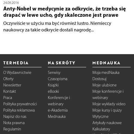
24.09.2016
Anty-Nobel w medycynie za odkrycie, że trzeba się
drapać w lewe ucho, gdy skaleczone jest prawe
Oczywiście w użyciu ma być również lustro. Niemieccy
naukowcy za takie odkrycie dostali nagrodę...
TERMEDIA
NA SKRÓTY
MEDNAUKA
O Wydawnictwie
Serwisy
Moja medNauka
Oferty
Czasopisma
Dostosuj
Newsletter
Książki
Moje ulubione
Kontakt
eBooki
Moje konferencje i
Praca
Konferencje i
webinary
Polityka prywatności
webinary
Moje wykłady video
Polityka reklamowa
e-Akademia
Moje kursy i quizy
Napisz do nas
Mednauka
Wytyczne
Nota prawna
Artykuły naukowe
Regulamin
Kalkulatory