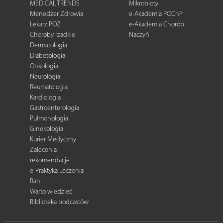
MEDICAL TRENDS
Mikrobioty
Menedżer Zdrowia
e-Akademia POChP
Lekarz POZ
e-Akademia Chorób
Choroby rzadkie
Naczyń
Dermatologia
Diabetologia
Onkologia
Neurologia
Reumatologia
Kardiologia
Gastroenterologia
Pulmonologia
Ginekologia
Kurier Medyczny
Zalecenia i
rekomendacje
e-Praktyka Leczenia
Ran
Warto wiedzieć
Biblioteka podcastów