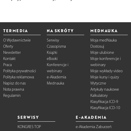
TERMEDIA
NA SKRÓTY
MEDNAUKA
O Wydawnictwie
Serwisy
Moja medNauka
Oferty
Czasopisma
Dostosuj
Newsletter
Książki
Moje ulubione
Kontakt
eBooki
Moje konferencje i
Praca
Konferencje i
webinary
Polityka prywatności
webinary
Moje wykłady video
Polityka reklamowa
e-Akademia
Moje kursy i quizy
Napisz do nas
Mednauka
Wytyczne
Nota prawna
Artykuły naukowe
Regulamin
Kalkulatory
Klasyfikacja ICD-9
Klasyfikacja ICD-10
SERWISY
E-AKADEMIA
KONGRES TOP
e-Akademia Zaburzeń