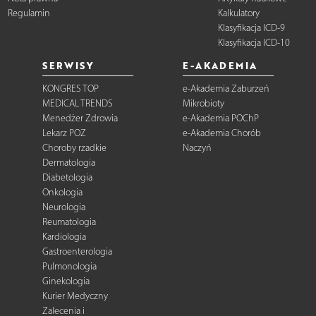
Regulamin
Kalkulatory
Klasyfikacja ICD-9
Klasyfikacja ICD-10
SERWISY
E-AKADEMIA
KONGRES TOP
e-Akademia Zaburzeń
MEDICAL TRENDS
Mikrobioty
Menedżer Zdrowia
e-Akademia POChP
Lekarz POZ
e-Akademia Chorób
Choroby rzadkie
Naczyń
Dermatologia
Diabetologia
Onkologia
Neurologia
Reumatologia
Kardiologia
Gastroenterologia
Pulmonologia
Ginekologia
Kurier Medyczny
Zalecenia i