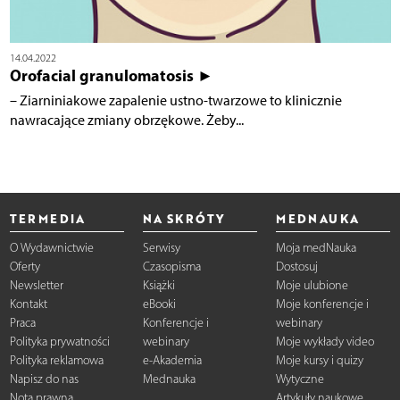
14.04.2022
Orofacial granulomatosis ►
– Ziarniniakowe zapalenie ustno-twarzowe to klinicznie
nawracające zmiany obrzękowe. Żeby...
TERMEDIA
NA SKRÓTY
MEDNAUKA
O Wydawnictwie
Serwisy
Moja medNauka
Oferty
Czasopisma
Dostosuj
Newsletter
Książki
Moje ulubione
Kontakt
eBooki
Moje konferencje i
Praca
Konferencje i
webinary
Polityka prywatności
webinary
Moje wykłady video
Polityka reklamowa
e-Akademia
Moje kursy i quizy
Napisz do nas
Mednauka
Wytyczne
Nota prawna
Artykuły naukowe