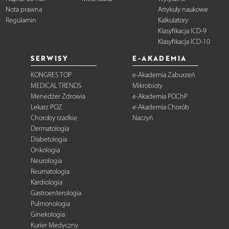
Nota prawna
Artykuły naukowe
Regulamin
Kalkulatory
Klasyfikacja ICD-9
Klasyfikacja ICD-10
SERWISY
E-AKADEMIA
KONGRES TOP
e-Akademia Zaburzeń
MEDICAL TRENDS
Mikrobioty
Menedżer Zdrowia
e-Akademia POChP
Lekarz POZ
e-Akademia Chorób
Choroby rzadkie
Naczyń
Dermatologia
Diabetologia
Onkologia
Neurologia
Reumatologia
Kardiologia
Gastroenterologia
Pulmonologia
Ginekologia
Kurier Medyczny