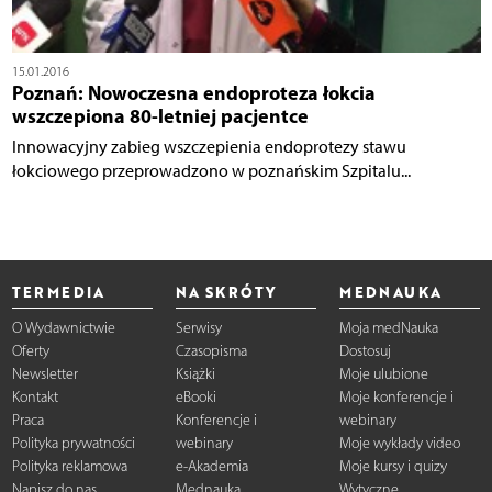
15.01.2016
Poznań: Nowoczesna endoproteza łokcia
wszczepiona 80-letniej pacjentce
Innowacyjny zabieg wszczepienia endoprotezy stawu
łokciowego przeprowadzono w poznańskim Szpitalu...
TERMEDIA
NA SKRÓTY
MEDNAUKA
O Wydawnictwie
Serwisy
Moja medNauka
Oferty
Czasopisma
Dostosuj
Newsletter
Książki
Moje ulubione
Kontakt
eBooki
Moje konferencje i
Praca
Konferencje i
webinary
Polityka prywatności
webinary
Moje wykłady video
Polityka reklamowa
e-Akademia
Moje kursy i quizy
Napisz do nas
Mednauka
Wytyczne