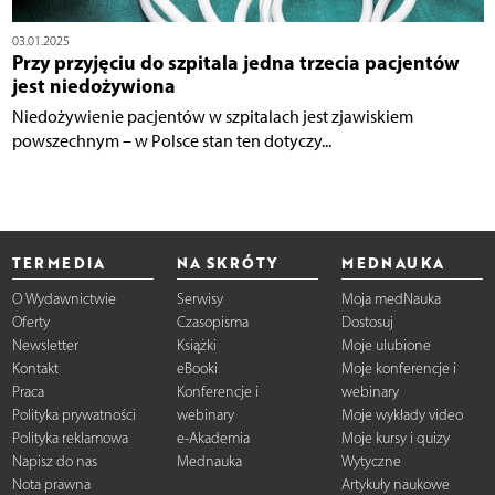
03.01.2025
Przy przyjęciu do szpitala jedna trzecia pacjentów
jest niedożywiona
Niedożywienie pacjentów w szpitalach jest zjawiskiem
powszechnym – w Polsce stan ten dotyczy...
TERMEDIA
NA SKRÓTY
MEDNAUKA
O Wydawnictwie
Serwisy
Moja medNauka
Oferty
Czasopisma
Dostosuj
Newsletter
Książki
Moje ulubione
Kontakt
eBooki
Moje konferencje i
Praca
Konferencje i
webinary
Polityka prywatności
webinary
Moje wykłady video
Polityka reklamowa
e-Akademia
Moje kursy i quizy
Napisz do nas
Mednauka
Wytyczne
Nota prawna
Artykuły naukowe