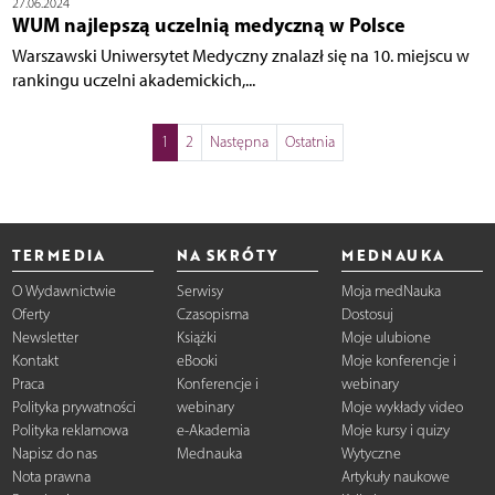
27.06.2024
WUM najlepszą uczelnią medyczną w Polsce
Warszawski Uniwersytet Medyczny znalazł się na 10. miejscu w
rankingu uczelni akademickich,...
1
2
Następna
Ostatnia
TERMEDIA
NA SKRÓTY
MEDNAUKA
O Wydawnictwie
Serwisy
Moja medNauka
Oferty
Czasopisma
Dostosuj
Newsletter
Książki
Moje ulubione
Kontakt
eBooki
Moje konferencje i
Praca
Konferencje i
webinary
Polityka prywatności
webinary
Moje wykłady video
Polityka reklamowa
e-Akademia
Moje kursy i quizy
Napisz do nas
Mednauka
Wytyczne
Nota prawna
Artykuły naukowe