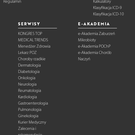
Regulamin
Kalkulatory
Klasyfikacja ICD-9
Klasyfikacja ICD-10
SERWISY
E-AKADEMIA
KONGRES TOP
e-Akademia Zaburzeń
MEDICAL TRENDS
Mikrobioty
Menedżer Zdrowia
e-Akademia POChP
Lekarz POZ
e-Akademia Chorób
Choroby rzadkie
Naczyń
Dermatologia
Diabetologia
Onkologia
Neurologia
Reumatologia
Kardiologia
Gastroenterologia
Pulmonologia
Ginekologia
Kurier Medyczny
Zalecenia i
rekomendacje