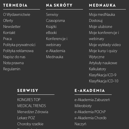
TERMEDIA
NA SKRÓTY
MEDNAUKA
O Wydawnictwie
Serwisy
Moja medNauka
Oferty
Czasopisma
Dostosuj
Newsletter
Książki
Moje ulubione
Kontakt
eBooki
Moje konferencje i
Praca
Konferencje i
webinary
Polityka prywatności
webinary
Moje wykłady video
Polityka reklamowa
e-Akademia
Moje kursy i quizy
Napisz do nas
Mednauka
Wytyczne
Nota prawna
Artykuły naukowe
Regulamin
Kalkulatory
Klasyfikacja ICD-9
Klasyfikacja ICD-10
SERWISY
E-AKADEMIA
KONGRES TOP
e-Akademia Zaburzeń
MEDICAL TRENDS
Mikrobioty
Menedżer Zdrowia
e-Akademia POChP
Lekarz POZ
e-Akademia Chorób
Choroby rzadkie
Naczyń