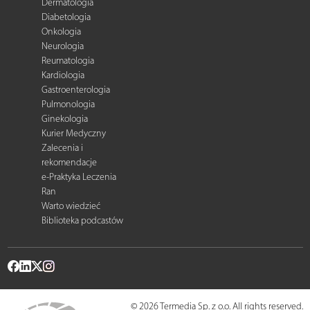
Dermatologia
Diabetologia
Onkologia
Neurologia
Reumatologia
Kardiologia
Gastroenterologia
Pulmonologia
Ginekologia
Kurier Medyczny
Zalecenia i
rekomendacje
e-Praktyka Leczenia
Ran
Warto wiedzieć
Biblioteka podcastów
© 2026 Termedia Sp. z o.o. All rights reserved.