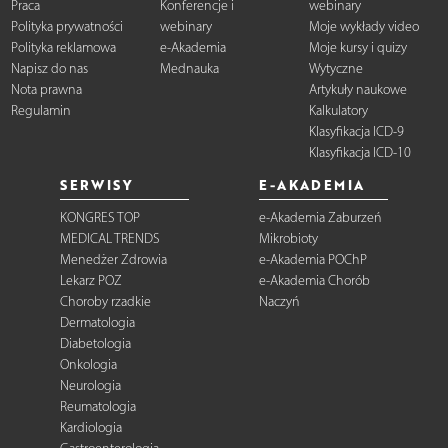
Praca
Konferencje i
webinary
Polityka prywatności
webinary
Moje wykłady video
Polityka reklamowa
e-Akademia
Moje kursy i quizy
Napisz do nas
Mednauka
Wytyczne
Nota prawna
Artykuły naukowe
Regulamin
Kalkulatory
Klasyfikacja ICD-9
Klasyfikacja ICD-10
SERWISY
E-AKADEMIA
KONGRES TOP
e-Akademia Zaburzeń
MEDICAL TRENDS
Mikrobioty
Menedżer Zdrowia
e-Akademia POChP
Lekarz POZ
e-Akademia Chorób
Choroby rzadkie
Naczyń
Dermatologia
Diabetologia
Onkologia
Neurologia
Reumatologia
Kardiologia