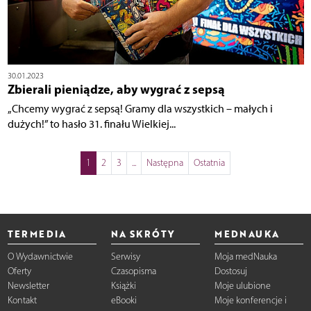
30.01.2023
Zbierali pieniądze, aby wygrać z sepsą
„Chcemy wygrać z sepsą! Gramy dla wszystkich – małych i
dużych!” to hasło 31. finału Wielkiej...
1
2
3
...
Następna
Ostatnia
TERMEDIA
NA SKRÓTY
MEDNAUKA
O Wydawnictwie
Serwisy
Moja medNauka
Oferty
Czasopisma
Dostosuj
Newsletter
Książki
Moje ulubione
Kontakt
eBooki
Moje konferencje i