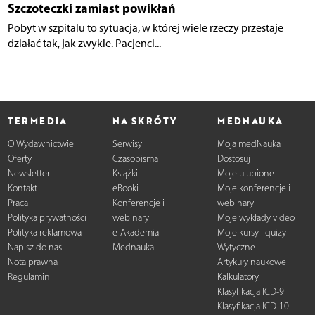
Szczoteczki zamiast powikłań
Pobyt w szpitalu to sytuacja, w której wiele rzeczy przestaje
działać tak, jak zwykle. Pacjenci...
TERMEDIA
NA SKRÓTY
MEDNAUKA
O Wydawnictwie
Serwisy
Moja medNauka
Oferty
Czasopisma
Dostosuj
Newsletter
Książki
Moje ulubione
Kontakt
eBooki
Moje konferencje i
Praca
Konferencje i
webinary
Polityka prywatności
webinary
Moje wykłady video
Polityka reklamowa
e-Akademia
Moje kursy i quizy
Napisz do nas
Mednauka
Wytyczne
Nota prawna
Artykuły naukowe
Regulamin
Kalkulatory
Klasyfikacja ICD-9
Klasyfikacja ICD-10