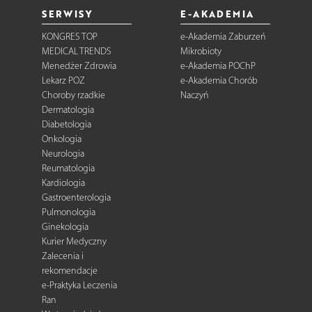
SERWISY
E-AKADEMIA
KONGRES TOP
e-Akademia Zaburzeń
MEDICAL TRENDS
Mikrobioty
Menedżer Zdrowia
e-Akademia POChP
Lekarz POZ
e-Akademia Chorób
Choroby rzadkie
Naczyń
Dermatologia
Diabetologia
Onkologia
Neurologia
Reumatologia
Kardiologia
Gastroenterologia
Pulmonologia
Ginekologia
Kurier Medyczny
Zalecenia i
rekomendacje
e-Praktyka Leczenia
Ran