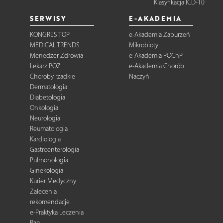
Klasyfikacja ICD-10
SERWISY
E-AKADEMIA
KONGRES TOP
e-Akademia Zaburzeń
MEDICAL TRENDS
Mikrobioty
Menedżer Zdrowia
e-Akademia POChP
Lekarz POZ
e-Akademia Chorób
Choroby rzadkie
Naczyń
Dermatologia
Diabetologia
Onkologia
Neurologia
Reumatologia
Kardiologia
Gastroenterologia
Pulmonologia
Ginekologia
Kurier Medyczny
Zalecenia i
rekomendacje
e-Praktyka Leczenia
Ran