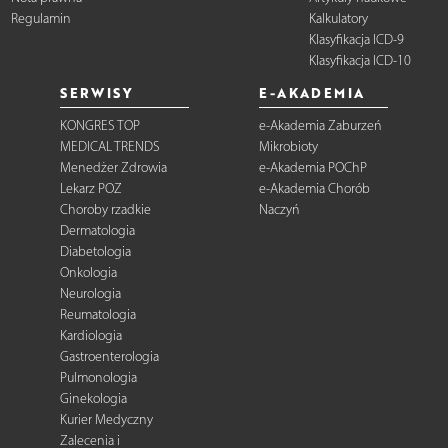
Regulamin
Kalkulatory
Klasyfikacja ICD-9
Klasyfikacja ICD-10
SERWISY
E-AKADEMIA
KONGRES TOP
e-Akademia Zaburzeń
MEDICAL TRENDS
Mikrobioty
Menedżer Zdrowia
e-Akademia POChP
Lekarz POZ
e-Akademia Chorób
Choroby rzadkie
Naczyń
Dermatologia
Diabetologia
Onkologia
Neurologia
Reumatologia
Kardiologia
Gastroenterologia
Pulmonologia
Ginekologia
Kurier Medyczny
Zalecenia i