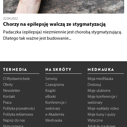
22.04.2022
Chorzy na epilepsję walczą ze stygmatyzacją
Padaczka (epilepsja) niezmiennie jest chorobą stygmatyzującą.
Dlatego tak ważne jest budowanie...
TERMEDIA
NA SKRÓTY
MEDNAUKA
O Wydawnictwie
Serwisy
Moja medNauka
Oferty
Czasopisma
Dostosuj
Newsletter
Książki
Moje ulubione
Kontakt
eBooki
Moje konferencje i
Praca
Konferencje i
webinary
Polityka prywatności
webinary
Moje wykłady video
Polityka reklamowa
e-Akademia
Moje kursy i quizy
Napisz do nas
Mednauka
Wytyczne
Nota prawna
Artykuły naukowe